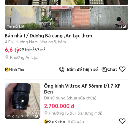
Tin nổi bật
12
+
2
Bán nhà 1 / Dương Bá cung ,An Lạc ,hcm
4 PN
Hướng Nam
Nhà ngõ, hẻm
6,6 tỷ
99 tr/m²
67 m²
Phường An Lạc
M
Bấm để hiện số
Chat
Minh Thư
Ống kính Viltrox AF 56mm f/1.7 XF
Đen
Đã sử dụng (chưa sửa chữa)
2.700.000 đ
Phường 15
(
P. Hòa Hưng
mới)
35 giây trước
3
G
8
đã bán
Gia Khiêm