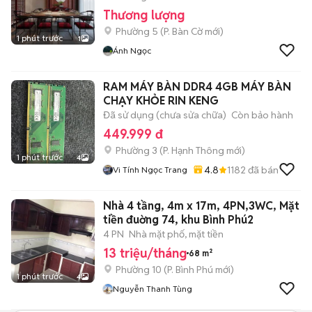
Thương lượng
Phường 5
(
P. Bàn Cờ
mới)
1 phút trước
1
Ánh Ngọc
RAM MÁY BÀN DDR4 4GB MÁY BÀN
CHẠY KHỎE RIN KENG
Đã sử dụng (chưa sửa chữa)
Còn bảo hành
449.999 đ
Phường 3
(
P. Hạnh Thông
mới)
1 phút trước
4
4.8
1182
đã bán
Vi Tính Ngọc Trang
Nhà 4 tầng, 4m x 17m, 4PN,3WC, Mặt
tiền đuờng 74, khu Bình Phú2
4 PN
Nhà mặt phố, mặt tiền
13 triệu/tháng
68 m²
Phường 10
(
P. Bình Phú
mới)
1 phút trước
4
Nguyễn Thanh Tùng