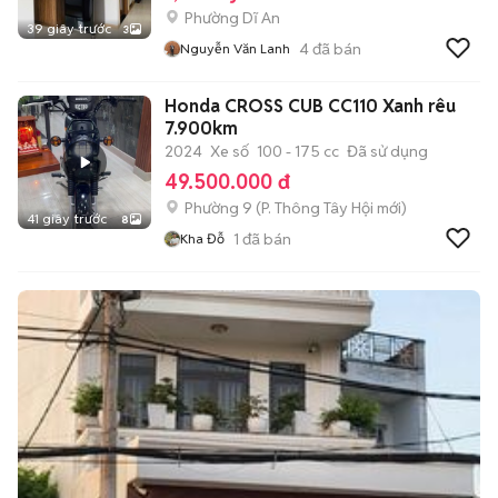
Phường Dĩ An
39 giây trước
3
4
đã bán
Nguyễn Văn Lanh
Honda CROSS CUB CC110 Xanh rêu
7.900km
2024
Xe số
100 - 175 cc
Đã sử dụng
49.500.000 đ
Phường 9
(
P. Thông Tây Hội
mới)
41 giây trước
8
1
đã bán
Kha Đỗ