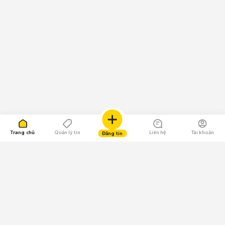
Trang chủ
Quản lý tin
Liên hệ
Tài khoản
Đăng tin
109.000 Bình chọn
Tải ứng dụng Chợ Tốt