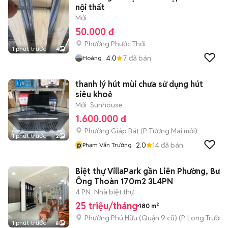
nội thất
Mới
50.000 đ
Phường Phước Thới
1 phút trước
4
4.0
7
đã bán
Hoàng
thanh lý hút mùi chưa sử dụng hút
siêu khoẻ
Mới
Sunhouse
1.600.000 đ
Phường Giáp Bát
(
P. Tương Mai
mới)
1 phút trước
2
p
2.0
14
đã bán
Phạm Văn Trường
Biệt thự VillaPark gần Liên Phường, Bưn
Ông Thoàn 170m2 3L4PN
4 PN
Nhà biệt thự
25 triệu/tháng
180 m²
Phường Phú Hữu (Quận 9 cũ)
(
P. Long Trường
1 phút trước
8