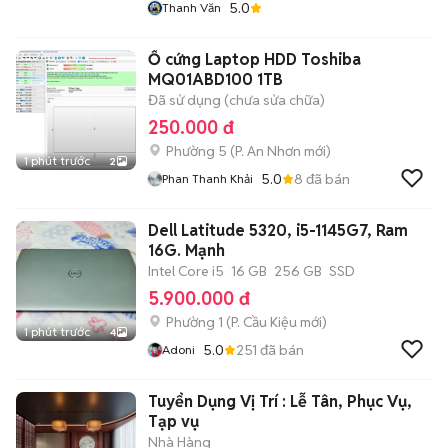
5.0
Thanh Văn
Ổ cứng Laptop HDD Toshiba
MQ01ABD100 1TB
Đã sử dụng (chưa sửa chữa)
250.000 đ
Phường 5
(
P. An Nhơn
mới)
1 phút trước
2
5.0
8
đã bán
Phan Thanh Khải
Dell Latitude 5320, i5-1145G7, Ram
16G. Mạnh
Intel Core i5
16 GB
256 GB
SSD
5.900.000 đ
Phường 1
(
P. Cầu Kiệu
mới)
1 phút trước
4
5.0
251
đã bán
Adoni
Tuyển Dụng Vị Trí : Lễ Tân, Phục Vụ,
Tạp vụ
Nhà Hàng