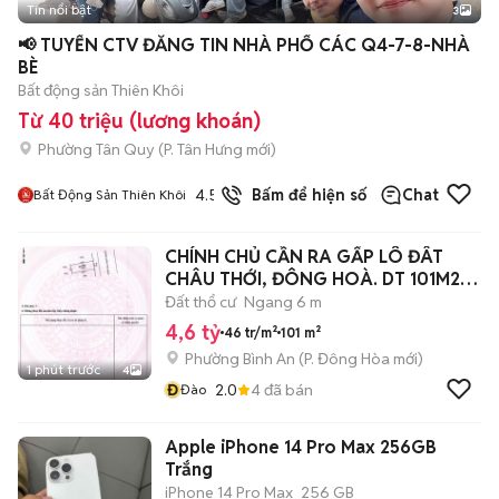
Tin nổi bật
3
📢 TUYỂN CTV ĐĂNG TIN NHÀ PHỐ CÁC Q4-7-8-NHÀ
BÈ
Bất động sản Thiên Khôi
Từ 40 triệu (lương khoán)
Phường Tân Quy
(
P. Tân Hưng
mới)
4.5
Bấm để hiện số
Chat
Bất Động Sản Thiên Khôi
CHÍNH CHỦ CẦN RA GẤP LÔ ĐÂT
CHÂU THỚI, ĐÔNG HOÀ. DT 101M2.
NGANG 6M
Đất thổ cư
Ngang 6 m
4,6 tỷ
46 tr/m²
101 m²
Phường Bình An
(
P. Đông Hòa
mới)
1 phút trước
4
Đ
2.0
4
đã bán
Đào
Apple iPhone 14 Pro Max 256GB
Trắng
iPhone 14 Pro Max
256 GB