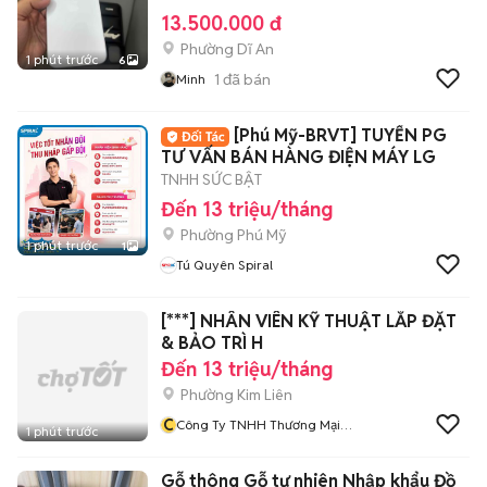
13.500.000 đ
Phường Dĩ An
1 phút trước
6
1
đã bán
Minh
[Phú Mỹ-BRVT] TUYỂN PG
TƯ VẤN BÁN HÀNG ĐIỆN MÁY LG
TNHH SỨC BẬT
Đến 13 triệu/tháng
Phường Phú Mỹ
1 phút trước
1
Tú Quyên Spiral
[***] NHÂN VIÊN KỸ THUẬT LẮP ĐẶT
& BẢO TRÌ H
Đến 13 triệu/tháng
Phường Kim Liên
C
Công Ty TNHH Thương Mại
1 phút trước
Giải Pháp Ưu Việt
Gỗ thông Gỗ tự nhiên Nhập khẩu Đồ