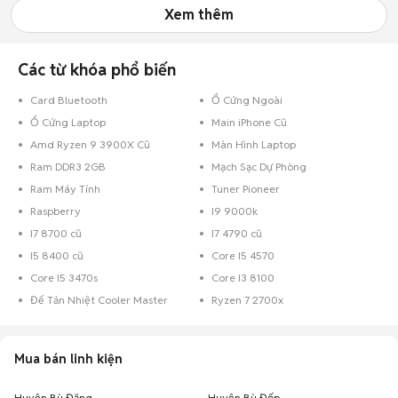
Xem thêm
Các từ khóa phổ biến
Card Bluetooth
Ổ Cứng Ngoài
Ổ Cứng Laptop
Main iPhone Cũ
Amd Ryzen 9 3900X Cũ
Màn Hình Laptop
Ram DDR3 2GB
Mạch Sạc Dự Phòng
Ram Máy Tính
Tuner Pioneer
Raspberry
I9 9000k
I7 8700 cũ
I7 4790 cũ
I5 8400 cũ
Core I5 4570
Core I5 3470s
Core I3 8100
Đế Tản Nhiệt Cooler Master
Ryzen 7 2700x
Mua bán linh kiện
Huyện Bù Đăng
Huyện Bù Đốp