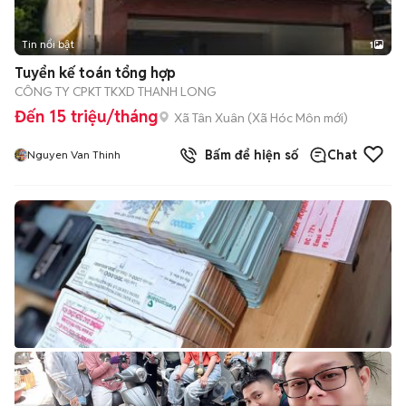
Tin nổi bật
1
Tuyển kế toán tổng hợp
CÔNG TY CPKT TKXD THANH LONG
Đến 15 triệu/tháng
Xã Tân Xuân
(
Xã Hóc Môn
mới)
Bấm để hiện số
Chat
Nguyen Van Thinh