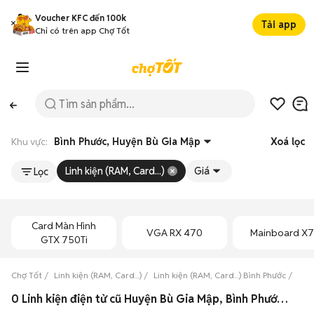
Voucher KFC đến 100k
Tải app
Chỉ có trên app Chợ Tốt
Khu vực:
Bình Phước, Huyện Bù Gia Mập
Xoá lọc
Linh kiện (RAM, Card...)
Giá
Lọc
Card Màn Hình
VGA RX 470
Mainboard X
GTX 750Ti
Chợ Tốt
Linh kiện (RAM, Card...)
Linh kiện (RAM, Card...) Bình Phước
Linh
0 Linh kiện điện tử cũ Huyện Bù Gia Mập, Bình Phước giá rẻ