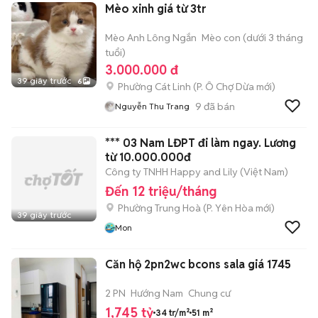
Mèo xinh giá từ 3tr
Mèo Anh Lông Ngắn
Mèo con (dưới 3 tháng
tuổi)
3.000.000 đ
39 giây trước
6
Phường Cát Linh
(
P. Ô Chợ Dừa
mới)
9
đã bán
Nguyễn Thu Trang
*** 03 Nam LĐPT đi làm ngay. Lương
từ 10.000.000đ
Công ty TNHH Happy and Lily (Việt Nam)
Đến 12 triệu/tháng
Phường Trung Hoà
(
P. Yên Hòa
mới)
39 giây trước
Mon
Căn hộ 2pn2wc bcons sala giá 1745
2 PN
Hướng Nam
Chung cư
1,745 tỷ
34 tr/m²
51 m²