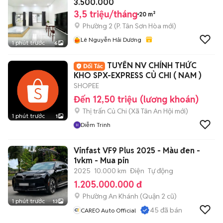
3.500.000
3,5 triệu/tháng
20 m²
Phường 2
(
P. Tân Sơn Hòa
mới)
Lê Nguyễn Hải Dương
1 phút trước
6
TUYỂN NV CHÍNH THỨC
KHO SPX-EXPRESS CỦ CHI ( NAM )
SHOPEE
Đến 12,50 triệu (lương khoán)
Thị trấn Củ Chi
(
Xã Tân An Hội
mới)
1 phút trước
1
Diễm Trinh
Vinfast VF9 Plus 2025 - Màu đen -
1vkm - Mua pin
2025
10.000 km
Điện
Tự động
1.205.000.000 đ
Phường An Khánh (Quận 2 cũ)
1 phút trước
13
45
đã bán
CAREO Auto Official