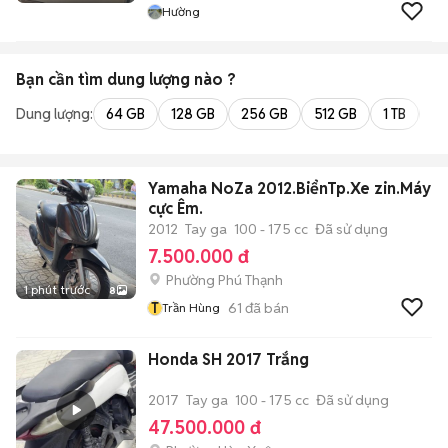
Hường
Bạn cần tìm
dung lượng
nào ?
Dung lượng:
64 GB
128 GB
256 GB
512 GB
1 TB
2 
Yamaha NoZa 2012.BiểnTp.Xe zin.Máy
cực Êm.
2012
Tay ga
100 - 175 cc
Đã sử dụng
7.500.000 đ
Phường Phú Thạnh
1 phút trước
8
T
61
đã bán
Trần Hùng
Honda SH 2017 Trắng
2017
Tay ga
100 - 175 cc
Đã sử dụng
47.500.000 đ