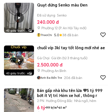
Quạt đứng Senko màu Đen
Đã sử dụng
Senko
240.000 đ
Phường 12
(
P. An Hội Tây
mới)
42 giây trước
1
T
5.0
38
đã bán
ThaoChi
chuối víp 3ki tay tốt lông mới nhé ae
Gà Chọi
Gà lớn (từ 3 tháng tuổi)
2.500.000 đ
Phường An Bình
43 giây trước
6
206
đã bán
Anh Ba Bến Tre
Bán gấp nhà khu tên lửa 💜5 tỷ 999
bớt ít Vị trí: Hẻm xe hơi , thông r
2 PN
Hướng Đông Bắc
Nhà ngõ, hẻm
6 tỷ
99 tr/m²
61 m²