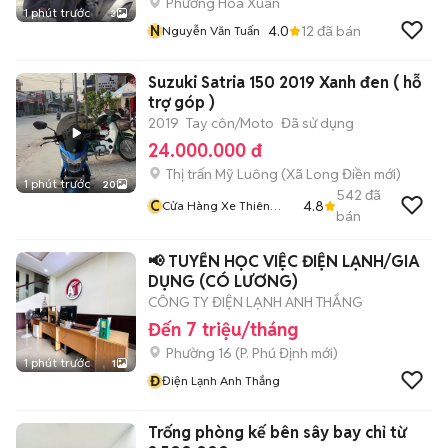
Phường Hòa Xuân
1 phút trước
3
N
4.0
12
đã bán
Nguyễn Văn Tuấn
Suzuki Satria 150 2019 Xanh đen ( hỗ
trợ góp )
2019
Tay côn/Moto
Đã sử dụng
24.000.000 đ
Thị trấn Mỹ Luông
(
Xã Long Điền
mới)
1 phút trước
20
542
đã
C
4.8
Cửa Hàng Xe Thiên
bán
Phước 2
📢 TUYỂN HỌC VIỆC ĐIỆN LẠNH/GIA
DỤNG (CÓ LƯƠNG)
CÔNG TY ĐIỆN LẠNH ANH THẮNG
Đến 7 triệu/tháng
Phường 16
(
P. Phú Định
mới)
1 phút trước
1
Đ
Điện Lạnh Anh Thắng
Trống phòng kế bên sây bay chỉ từ