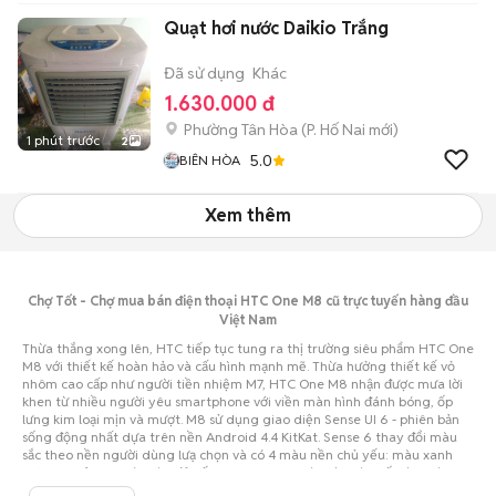
Quạt hơi nước Daikio Trắng
Đã sử dụng
Khác
1.630.000 đ
Phường Tân Hòa
(
P. Hố Nai
mới)
1 phút trước
2
5.0
BIÊN HÒA
Xem thêm
Chợ Tốt - Chợ mua bán điện thoại HTC One M8 cũ trực tuyến hàng đầu
Việt Nam
Thừa thắng xong lên, HTC tiếp tục tung ra thị trường siêu phẩm HTC One
M8 với thiết kế hoàn hảo và cấu hình mạnh mẽ. Thừa hưởng thiết kế vỏ
nhôm cao cấp như người tiền nhiệm M7, HTC One M8 nhận được mưa lời
khen từ nhiều người yêu smartphone với viền màn hình đánh bóng, ốp
lưng kim loại mịn và mượt. M8 sử dụng giao diện Sense UI 6 - phiên bản
sống động nhất dựa trên nền Android 4.4 KitKat. Sense 6 thay đổi màu
sắc theo nền người dùng lưạ chọn và có 4 màu nền chủ yếu: màu xanh
dương ngả xanh lá; màu đỏ kết hợp da cam; màu tím và cuối cùng là
màu đen - trắng truyền thống trên hình nền ngả xám.