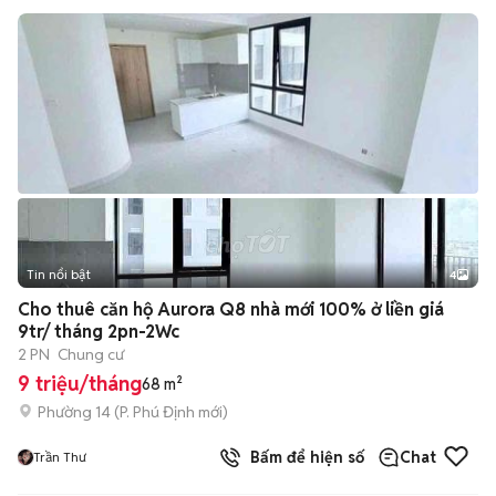
Tin nổi bật
4
Cho thuê căn hộ Aurora Q8 nhà mới 100% ở liền giá
9tr/ tháng 2pn-2Wc
2 PN
Chung cư
9 triệu/tháng
68 m²
Phường 14
(
P. Phú Định
mới)
Bấm để hiện số
Chat
Trần Thư