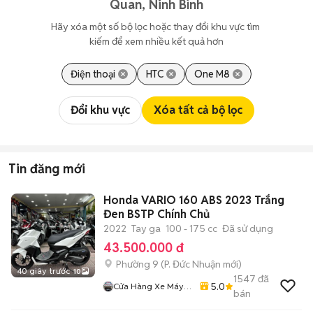
Quan, Ninh Bình
Hãy xóa một số bộ lọc hoặc thay đổi khu vực tìm 
kiếm để xem nhiều kết quả hơn
Điện thoại
HTC
One M8
Đổi khu vực
Xóa tất cả bộ lọc
Tin đăng mới
Honda VARIO 160 ABS 2023 Trắng
Đen BSTP Chính Chủ
2022
Tay ga
100 - 175 cc
Đã sử dụng
43.500.000 đ
Phường 9
(
P. Đức Nhuận
mới)
40 giây trước
10
1547
đã
5.0
Cửa Hàng Xe Máy
bán
Ngô Hà