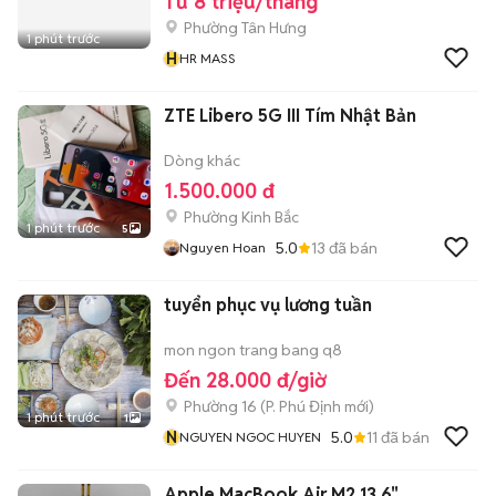
Từ 8 triệu/tháng
Phường Tân Hưng
1 phút trước
H
HR MASS
ZTE Libero 5G III Tím Nhật Bản
Dòng khác
1.500.000 đ
Phường Kinh Bắc
1 phút trước
5
5.0
13
đã bán
Nguyen Hoan
tuyển phục vụ lương tuần
mon ngon trang bang q8
Đến 28.000 đ/giờ
Phường 16
(
P. Phú Định
mới)
1 phút trước
1
N
5.0
11
đã bán
NGUYEN NGOC HUYEN
Apple MacBook Air M2 13.6"