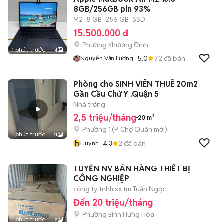
8GB/256GB pin 93%
M2
8 GB
256 GB
SSD
15.500.000 đ
Phường Khương Đình
1 phút trước
4
5.0
72
đã bán
Nguyễn Văn Lượng
Phòng cho SINH VIÊN THUÊ 20m2
Gần Cầu Chử Y .Quận 5
Nhà trống
2,5 triệu/tháng
20 m²
Phường 1
(
P. Chợ Quán
mới)
1 phút trước
11
h
4.3
2
đã bán
Huynh
TUYỂN NV BÁN HÀNG THIẾT BỊ
CÔNG NGHIỆP
công ty tnhh sx tm Tuấn Ngọc
Đến 20 triệu/tháng
Phường Bình Hưng Hòa
1 phút trước
2