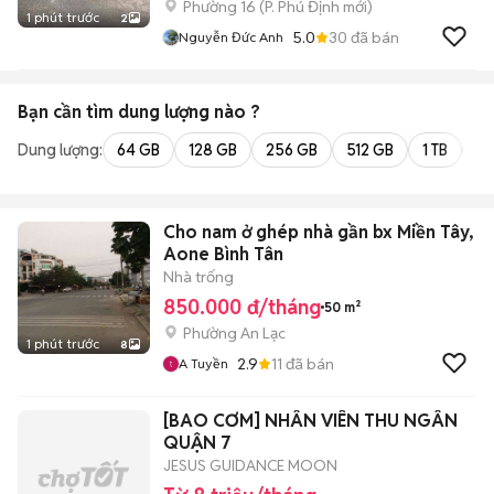
Phường 16
(
P. Phú Định
mới)
1 phút trước
2
5.0
30
đã bán
Nguyễn Đức Anh
Bạn cần tìm
dung lượng
nào ?
Dung lượng:
64 GB
128 GB
256 GB
512 GB
1 TB
2 
Cho nam ở ghép nhà gần bx Miền Tây,
Aone Bình Tân
Nhà trống
850.000 đ/tháng
50 m²
Phường An Lạc
1 phút trước
8
2.9
11
đã bán
A Tuyền
[BAO CƠM] NHÂN VIÊN THU NGÂN
QUẬN 7
JESUS GUIDANCE MOON