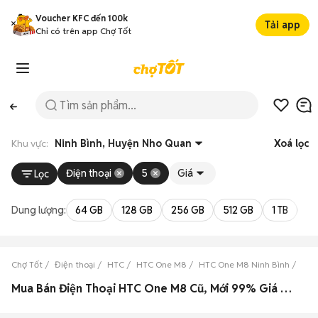
Voucher KFC đến 100k
Tải app
Chỉ có trên app Chợ Tốt
Khu vực:
Ninh Bình, Huyện Nho Quan
Xoá lọc
Điện thoại
5
Giá
Lọc
Dung lượng:
64 GB
128 GB
256 GB
512 GB
1 TB
2 
Chợ Tốt
Điện thoại
HTC
HTC One M8
HTC One M8 Ninh Bình
HTC
Mua Bán Điện Thoại HTC One M8 Cũ, Mới 99% Giá Rẻ Tại Huyện Nho Quan, Ninh Bình