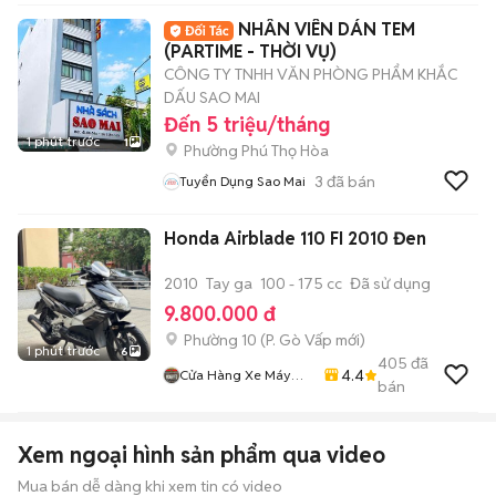
NHÂN VIÊN DÁN TEM
(PARTIME - THỜI VỤ)
CÔNG TY TNHH VĂN PHÒNG PHẨM KHẮC
DẤU SAO MAI
Đến 5 triệu/tháng
1 phút trước
1
Phường Phú Thọ Hòa
3
đã bán
Tuyển Dụng Sao Mai
Honda Airblade 110 FI 2010 Đen
2010
Tay ga
100 - 175 cc
Đã sử dụng
9.800.000 đ
Phường 10
(
P. Gò Vấp
mới)
1 phút trước
6
405
đã
4.4
Cửa Hàng Xe Máy
bán
Long Thịnh
Xem ngoại hình sản phẩm qua video
Mua bán dễ dàng khi xem tin có video