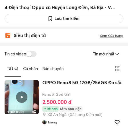
4 Điện thoại Oppo cũ Huyện Long Điền, Bà Rịa - Vũng Tàu
Lưu tìm kiếm
Siêu thị điện tử
Xem Cửa hàng
Tin có video
Tin mới nhất
Tất cả
Cá nhân
Bán chuyên
OPPO Reno8 5G 12GB/256GB Đa sắc
Reno8
256 GB
2.500.000 đ
Rẻ hơn
Kèm phụ kiện
4 giờ trước
4
Xã An Ngãi
(
Xã Long Điền
mới)
Hoang