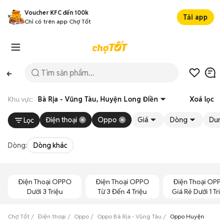
Voucher KFC đến 100k
Tải app
Chỉ có trên app Chợ Tốt
Khu vực:
Bà Rịa - Vũng Tàu, Huyện Long Điền
Xoá lọc
Điện thoại
Oppo
Giá
Dòng
Du
Lọc
Dòng:
Dòng khác
Điện Thoại OPPO
Điện Thoại OPPO
Điện Thoại OP
Dưới 3 Triệu
Từ 3 Đến 4 Triệu
Giá Rẻ Dưới 1 Tr
Chợ Tốt
Điện thoại
Oppo
Oppo Bà Rịa - Vũng Tàu
Oppo Huyện Long