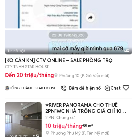
Tin nổi bật
6
+
2
[KO CẦN KN] CTV ONLINE – SALE PHÒNG TRỌ
CTY TNHH STAR HOUSE
Đến 20 triệu/tháng
Phường 10
(
P. Gò Vấp
mới)
Bấm để hiện số
Chat
TỐNG THÀNH STAR HOUSE
⭐RIVER PANORAMA CHO THUÊ
2PN1WC NHÀ TRỐNG GIÁ CHỈ 10
TRIỆU
2 PN
Chung cư
10 triệu/tháng
55 m²
Phường Phú Mỹ
(
P. Tân Mỹ
mới)
1 phút trước
11