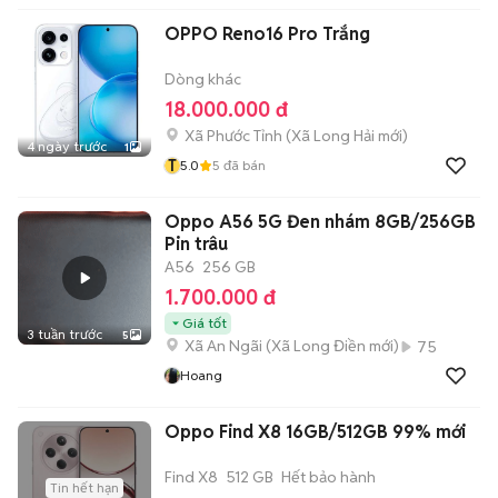
OPPO Reno16 Pro Trắng
Dòng khác
18.000.000 đ
Xã Phước Tỉnh
(
Xã Long Hải
mới)
4 ngày trước
1
T
5.0
5
đã bán
Oppo A56 5G Đen nhám 8GB/256GB
Pin trâu
A56
256 GB
1.700.000 đ
Giá tốt
3 tuần trước
5
Xã An Ngãi
(
Xã Long Điền
mới)
75
Hoang
Oppo Find X8 16GB/512GB 99% mới
Find X8
512 GB
Hết bảo hành
Tin hết hạn