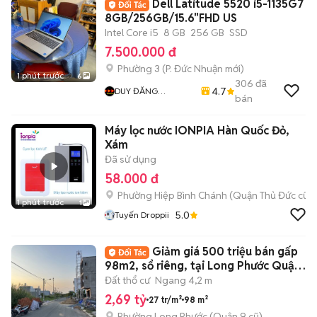
Dell Latitude 5520 i5-1135G7
8GB/256GB/15.6"FHD US
Intel Core i5
8 GB
256 GB
SSD
7.500.000 đ
Phường 3
(
P. Đức Nhuận
mới)
1 phút trước
6
306
đã
4.7
DUY ĐĂNG
bán
COMPUTER
Máy lọc nước IONPIA Hàn Quốc Đỏ,
Xám
Đã sử dụng
58.000 đ
Phường Hiệp Bình Chánh (Quận Thủ Đức cũ)
1 phút trước
1
5.0
Tuyến Droppii
Giảm giá 500 triệu bán gấp
98m2, sổ riêng, tại Long Phước Quận
9, HCM
Đất thổ cư
Ngang 4,2 m
2,69 tỷ
27 tr/m²
98 m²
Phường Long Phước (Quận 9 cũ)