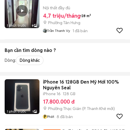
Nội thất đầy đủ
4,7 triệu/tháng
28 m²
Phường Tân Hưng
1 phút trước
9
1
đã bán
Trần Thanh Vy
Bạn cần tìm
dòng
nào ?
Dòng:
Dòng khác
iPhone 16 128GB Đen Mỹ Mới 100%
Nguyên Seal
iPhone 16
128 GB
17.800.000 đ
Phường Thạc Gián
(
P. Thanh Khê
mới)
1 phút trước
1
P
8
đã bán
Phát