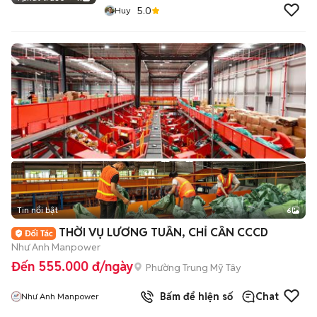
5.0
Huy
Tin nổi bật
6
+
2
THỜI VỤ LƯƠNG TUẦN, CHỈ CẦN CCCD
Như Anh Manpower
Đến 555.000 đ/ngày
Phường Trung Mỹ Tây
Bấm để hiện số
Chat
Như Anh Manpower