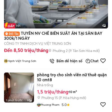
Tin nổi bật
1
TUYỂN NV CHẾ BIẾN SUẤT ĂN TẠI SÂN BAY
300k/1 NGÀY
CÔNG TY TNHH DỊCH VỤ VIỆT TRUNG SƠN
Đến 8,50 triệu/tháng
Phường 2
(
P. Tân Sơn Hòa
mới)
H
Bấm để hiện số
Chat
Hạnh Việt Trung Sơn
phòng trọ cho sinh viên nữ thuê quận
10 cmt8
Nhà trống
1,5 triệu/tháng
10 m²
Phường 15
(
P. Hòa Hưng
mới)
1 phút trước
11
5.0
Phuong Pham