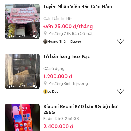
Tuyền Nhân Viên Bán Cơm Nắm
Cơm Nắm Im HiHi
Đến 25.000 đ/tháng
Phường 2
(
P. Bàn Cờ
mới)
1 phút trước
1
Hoàng Thành Dương
Tủ bán hàng Inox Bạc
Đã sử dụng
1.200.000 đ
Phường Bình Trị Đông
1 phút trước
1
l
Le Duy
Xiaomi Redmi K60 bản 8G bộ nhớ
256G
Redmi K60
256 GB
2.400.000 đ