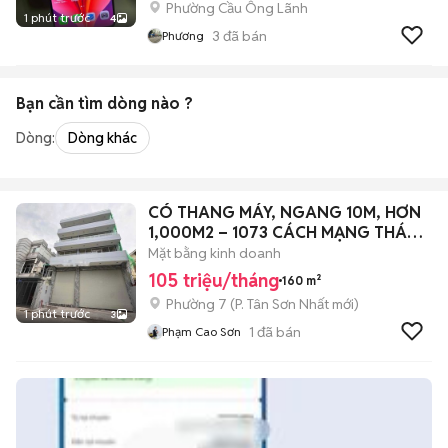
Phường Cầu Ông Lãnh
1 phút trước
4
3
đã bán
Phương
Bạn cần tìm
dòng
nào ?
Dòng:
Dòng khác
CÓ THANG MÁY, NGANG 10M, HƠN
1,000M2 – 1073 CÁCH MẠNG THÁNG
8, QTB
Mặt bằng kinh doanh
105 triệu/tháng
160 m²
Phường 7
(
P. Tân Sơn Nhất
mới)
1 phút trước
3
1
đã bán
Phạm Cao Sơn