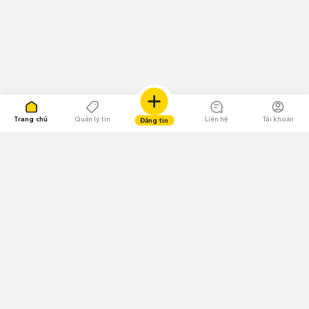
Trang chủ
Quản lý tin
Liên hệ
Tài khoản
Đăng tin
109.000 Bình chọn
Tải ứng dụng Chợ Tốt
Về Chợ Tốt
Quy chế sàn
Chính sách bảo mật
Giải quyết tranh chấp