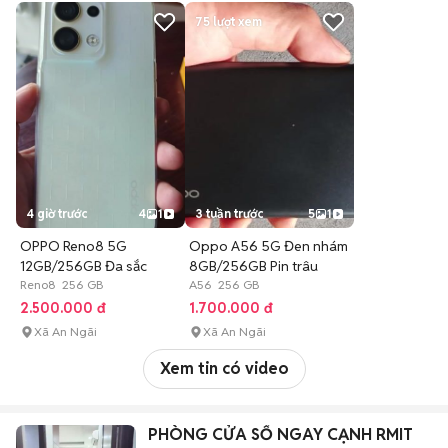
75
lượt xem
4 giờ trước
4
1
3 tuần trước
5
1
OPPO Reno8 5G
Oppo A56 5G Đen nhám
12GB/256GB Đa sắc
8GB/256GB Pin trâu
Reno8 256 GB
A56 256 GB
2.500.000 đ
1.700.000 đ
Xã An Ngãi
Xã An Ngãi
Xem tin có video
PHÒNG CỬA SỔ NGAY CẠNH RMIT