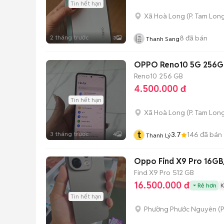
Tin hết hạn
Xã Hoà Long
(
P. Tam Lon
2 tháng trước
8
đã bán
3
Thanh Sang
OPPO Reno10 5G 256G
Reno10
256 GB
4.500.000 đ
Tin hết hạn
Xã Hoà Long
(
P. Tam Lon
t
3 tháng trước
3.7
146
đã bán
4
Thanh Lý
Oppo Find X9 Pro 16G
Find X9 Pro
512 GB
16.500.000 đ
Rẻ hơn
K
Tin hết hạn
Phường Phước Nguyên
(
P