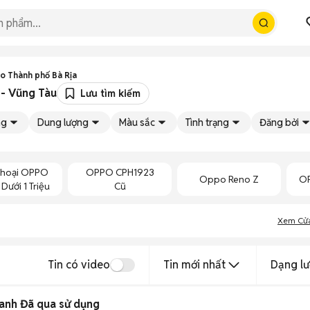
o Thành phố Bà Rịa
 - Vũng Tàu
Lưu tìm kiếm
ng
Dung lượng
Màu sắc
Tình trạng
Đăng bởi
Thoại OPPO
OPPO CPH1923
Oppo Reno Z
OP
Dưới 1 Triệu
Cũ
Xem Cử
Tin có video
Tin mới nhất
Dạng lư
nh Đã qua sử dụng