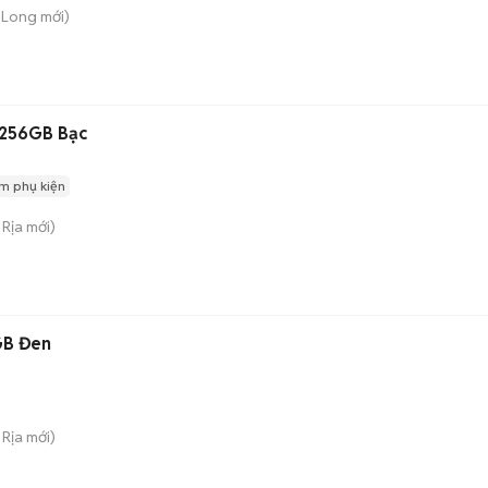
m Long
mới)
256GB Bạc
m phụ kiện
 Rịa
mới)
GB Đen
 Rịa
mới)