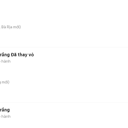
. Bà Rịa
mới)
ắng Đã thay vỏ
o hành
g
mới)
rắng
o hành