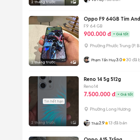
2 tháng trước
2
Oppo F9 64GB Tím And
F9
64 GB
900.000 đ
Giá tốt
Phường Phước Trung
(
P. 
3.0
30
đã 
Phạm Tấn Huy
2 tháng trước
6
Reno 14 5g 512g
Reno14
7.500.000 đ
Giá tốt
Tin hết hạn
Phường Long Hương
2 tháng trước
2.9
13
đã bán
5
Thái
Oppo A15 Trắng