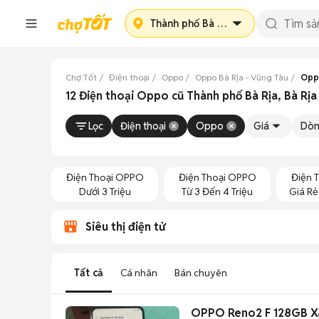
Thành phố Bà Rịa
Chợ Tốt
Điện thoại
Oppo
Oppo Bà Rịa - Vũng Tàu
Opp
12 Điện thoại Oppo cũ Thành phố Bà Rịa, Bà Rịa
Lọc
Điện thoại
Oppo
Giá
Dò
Điện Thoại OPPO
Điện Thoại OPPO
Điện 
Dưới 3 Triệu
Từ 3 Đến 4 Triệu
Giá Rẻ 
Siêu thị điện tử
Tất cả
Cá nhân
Bán chuyên
OPPO Reno2 F 128GB Xa