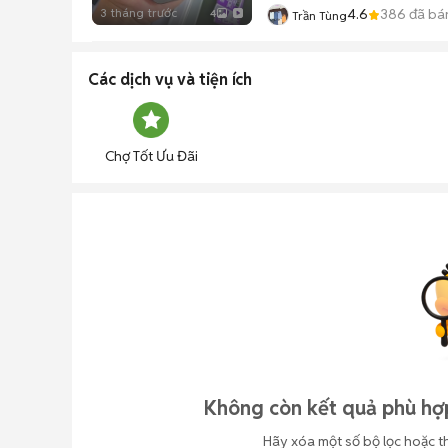
3 tháng trước
4.6
386
đã bá
4
Trần Tùng
Các dịch vụ và tiện ích
Chợ Tốt Ưu Đãi
Không còn kết quả phù hợp
Hãy xóa một số bộ lọc hoặc t