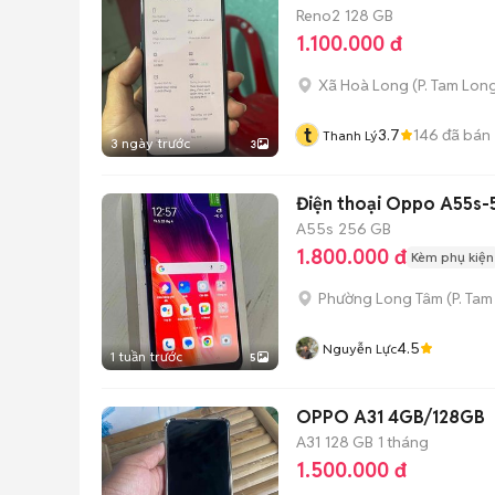
Reno2
128 GB
1.100.000 đ
Xã Hoà Long
(
P. Tam Lon
t
3.7
146
đã bán
Thanh Lý
3 ngày trước
3
Điện thoại Oppo A55s-5G
A55s
256 GB
1.800.000 đ
Kèm phụ kiện
Phường Long Tâm
(
P. Ta
4.5
Nguyễn Lực
1 tuần trước
5
OPPO A31 4GB/128GB
A31
128 GB
1 tháng
1.500.000 đ