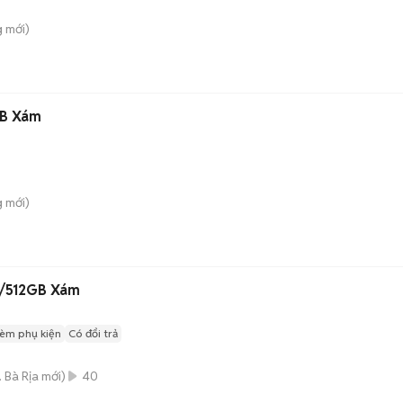
g
mới)
B Xám
g
mới)
B/512GB Xám
èm phụ kiện
Có đổi trả
. Bà Rịa
mới)
40