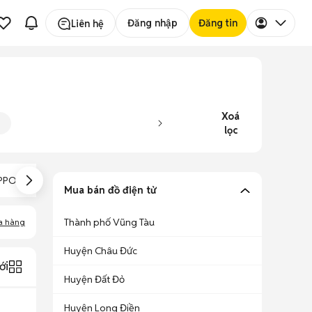
Đăng nhập
Đăng tin
Liên hệ
Xoá
lọc
PO CE0700 Cũ
OPPO A71
OPPO A59M Cũ
Mua bán đồ điện tử
Thành phố Vũng Tàu
a hàng
Huyện Châu Đức
ới
Huyện Đất Đỏ
Huyện Long Điền