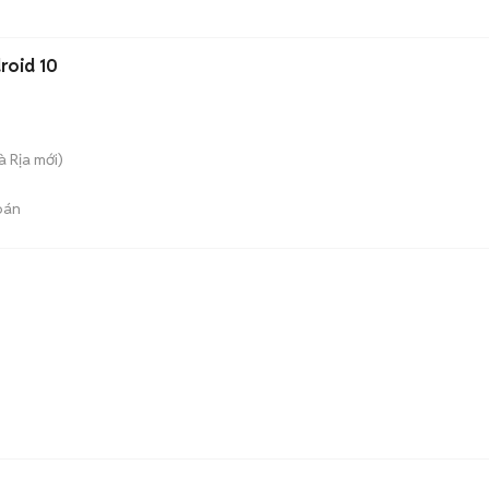
roid 10
Bà Rịa
mới)
bán