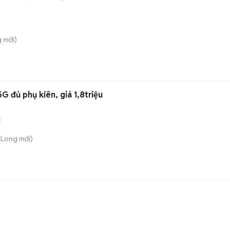
g
mới)
 đủ phụ kiên, giá 1,8triệu
m Long
mới)