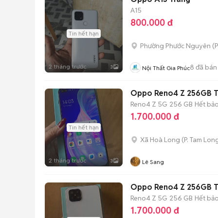
A15
800.000 đ
Tin hết hạn
Phường Phước Nguyên
(
P
2 tháng trước
8
đã bán
3
Nội Thất Gia Phúc
Oppo Reno4 Z 256GB Tr
Reno4 Z 5G
256 GB
Hết bả
1.700.000 đ
Tin hết hạn
Xã Hoà Long
(
P. Tam Lon
2 tháng trước
3
Lê Sang
Oppo Reno4 Z 256GB T
Reno4 Z 5G
256 GB
Hết bả
1.700.000 đ