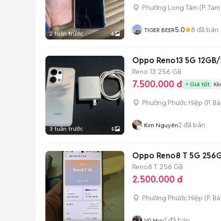
Phường Long Tâm
(
P. Ta
5.0
8
đã bán
TIGER BEER
2 tuần trước
6
Oppo Reno13 5G 12GB/
Reno 13
256 GB
7.500.000 đ
Giá tốt
Kè
Phường Phước Hiệp
(
P. Bà
2
đã bán
Kim Nguyên
3 tuần trước
5
Oppo Reno8 T 5G 256
Reno8 T
256 GB
2.500.000 đ
Phường Phước Hiệp
(
P. Bà
1
đã bán
Vũ Huy