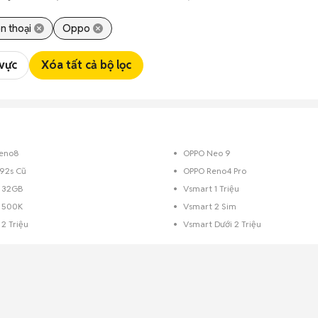
n thoại
Oppo
 vực
Xóa tất cả bộ lọc
eno8
OPPO Neo 9
92s Cũ
OPPO Reno4 Pro
 32GB
Vsmart 1 Triệu
 500K
Vsmart 2 Sim
2 Triệu
Vsmart Dưới 2 Triệu