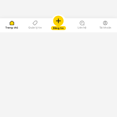
Trang chủ
Quản lý tin
Liên hệ
Tài khoản
Đăng tin
109.000 Bình chọn
Tải ứng dụng Chợ Tốt
Về Chợ Tốt
Quy chế sàn
Chính sách bảo mật
Giải quyết tranh chấp
CÔNG TY TNHH CHỢ TỐT - Người đại diện theo pháp luật:
Nguyễn Trọng Tấn; GPDKKD: 0312120782 do Sở KH & ĐT TP.HCM cấp ngày
11/01/2013;