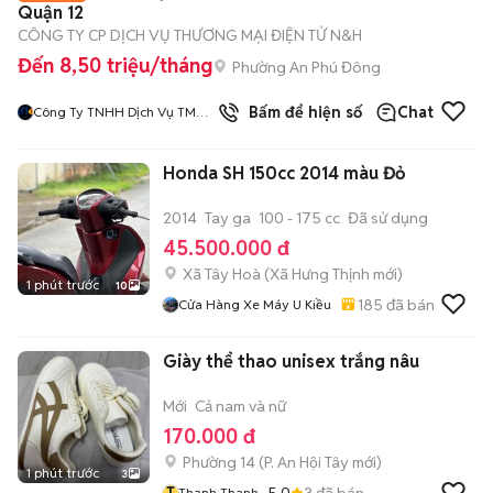
Quận 12
CÔNG TY CP DỊCH VỤ THƯƠNG MẠI ĐIỆN TỬ N&H
Đến 8,50 triệu/tháng
Phường An Phú Đông
Bấm để hiện số
Chat
Công Ty TNHH Dịch Vụ TMĐT
N Va H
Honda SH 150cc 2014 màu Đỏ
2014
Tay ga
100 - 175 cc
Đã sử dụng
45.500.000 đ
Xã Tây Hoà
(
Xã Hưng Thịnh
mới)
1 phút trước
10
185
đã bán
Cửa Hàng Xe Máy U Kiều
Giày thể thao unisex trắng nâu
Mới
Cả nam và nữ
170.000 đ
Phường 14
(
P. An Hội Tây
mới)
1 phút trước
3
T
5.0
3
đã bán
Thanh Thanh