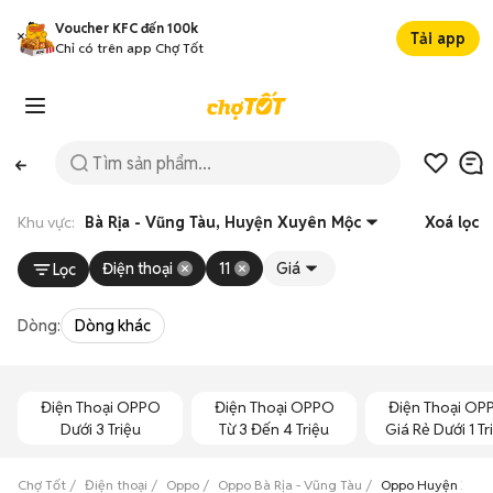
Voucher KFC đến 100k
Tải app
Chỉ có trên app Chợ Tốt
Khu vực:
Bà Rịa - Vũng Tàu, Huyện Xuyên Mộc
Xoá lọc
Điện thoại
11
Giá
Lọc
Dòng:
Dòng khác
Điện Thoại OPPO
Điện Thoại OPPO
Điện Thoại OP
Dưới 3 Triệu
Từ 3 Đến 4 Triệu
Giá Rẻ Dưới 1 Tr
Chợ Tốt
Điện thoại
Oppo
Oppo Bà Rịa - Vũng Tàu
Oppo Huyện Xuyê