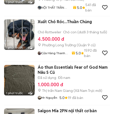
1 phút trước
4
541
đã
5.0
NỘI THẤT TRẦN
bán
QUỐC
Xuất Chó Róc...Thuần Chủng
Chó Rottweiler
Chó con (dưới 3 tháng tuổi)
4.500.000 đ
Phường Long Trường (Quận 9 cũ)
1 phút trước
2
1592
đã
5.0
Cửa Hàng Thanh
bán
Nhân
Áo thun Essentials Fear of God Nam
Nâu S Cũ
Đã sử dụng
Đồ nam
1.000.000 đ
Thị trấn Nam Giang
(
Xã Nam Trực
mới)
1 phút trước
4
5.0
19
đã bán
Mr Nguyễn
Saigon Mia 2PN nội thất cơ bản