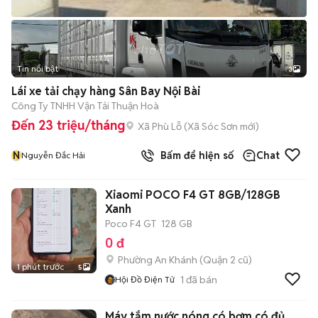
Tin nổi bật
3
Lái xe tải chạy hàng Sân Bay Nội Bài
Công Ty TNHH Vận Tải Thuận Hoà
Đến 23 triệu/tháng
Xã Phù Lỗ
(
Xã Sóc Sơn
mới)
N
Bấm để hiện số
Chat
Nguyễn Đắc Hải
Xiaomi POCO F4 GT 8GB/128GB
Xanh
Poco F4 GT
128 GB
0 đ
Phường An Khánh (Quận 2 cũ)
1 phút trước
5
1
đã bán
Hội Đồ Điện Tử
Máy tắm nước nóng có bơm có đủ