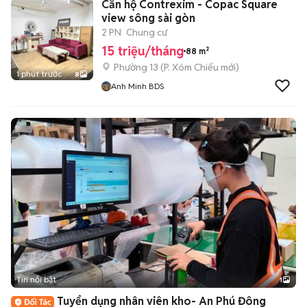
Căn hộ Contrexim - Copac Square
view sông sài gòn
2 PN
Chung cư
15 triệu/tháng
88 m²
Phường 13
(
P. Xóm Chiếu
mới)
1 phút trước
8
Anh Minh BDS
Tin nổi bật
1
Tuyển dụng nhân viên kho- An Phú Đông