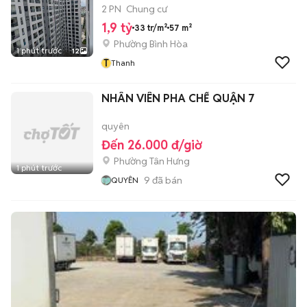
2 PN
Chung cư
1,9 tỷ
33 tr/m²
57 m²
Phường Bình Hòa
1 phút trước
12
T
Thanh
NHÂN VIÊN PHA CHẾ QUẬN 7
quyên
Đến 26.000 đ/giờ
Phường Tân Hưng
1 phút trước
9
đã bán
QUYÊN