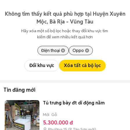
Không tìm thấy kết quả phù hợp tại Huyện Xuyên
Mộc, Bà Rịa - Vũng Tàu
Hãy xóa một số bộ lọc hoặc thay đổi khu vực tìm 
kiếm để xem nhiều kết quả hơn
Điện thoại
Oppo
Đổi khu vực
Xóa tất cả bộ lọc
Tin đăng mới
Tủ trưng bày đt di động nằm
Mới
Gỗ
5.300.000 đ
Phường 15
(
P. Tân Sơn
mới)