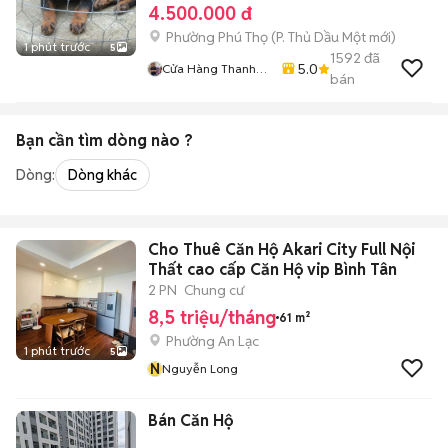
4.500.000 đ
Phường Phú Thọ
(
P. Thủ Dầu Một
mới)
1 phút trước
5
1592
đã
5.0
Cửa Hàng Thanh
bán
Nhân
Bạn cần tìm
dòng
nào ?
Dòng:
Dòng khác
Cho Thuê Căn Hộ Akari City Full Nội
Thất cao cấp Căn Hộ vip Bình Tân
2 PN
Chung cư
8,5 triệu/tháng
61 m²
Phường An Lạc
1 phút trước
5
N
Nguyễn Long
Bán Căn Hộ