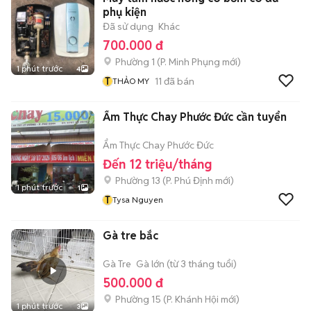
phụ kiện
Đã sử dụng
Khác
700.000 đ
Phường 1
(
P. Minh Phụng
mới)
1 phút trước
4
T
11
đã bán
THẢO MY
Ẩm Thực Chay Phước Đức cần tuyển
Ẩm Thực Chay Phước Đức
Đến 12 triệu/tháng
Phường 13
(
P. Phú Định
mới)
1 phút trước
1
T
Tysa Nguyen
Gà tre bắc
Gà Tre
Gà lớn (từ 3 tháng tuổi)
500.000 đ
Phường 15
(
P. Khánh Hội
mới)
1 phút trước
3