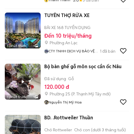
TUYỂN THỢ RỬA XE
BÃI XE 168 TUYỂN DỤNG
Đến 10 triệu/tháng
Phường An Lạc
1 phút trước
1
1
đã bán
CTY TNHH DỊCH VỤ BẢO VỆ
TRUNG VIỆT
Bộ bàn ghế gỗ môn sọc cẩn ốc Nâu
Đã sử dụng
Gỗ
120.000 đ
Phường 25
(
P. Thạnh Mỹ Tây
mới)
1 phút trước
1
Nguyễn Thị Mỹ Hoa
BD. .Rottweiler Thuần
Chó Rottweiler
Chó con (dưới 3 tháng tuổi)