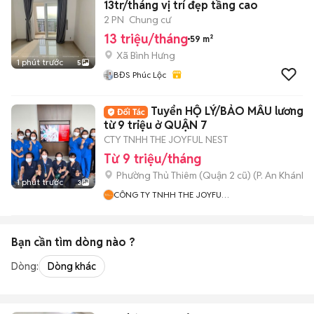
13tr/tháng vị trí đẹp tầng cao
2 PN
Chung cư
13 triệu/tháng
59 m²
Xã Bình Hưng
1 phút trước
5
BĐS Phúc Lộc
Tuyển HỘ LÝ/BẢO MẪU lương c
từ 9 triệu ở QUẬN 7
CTY TNHH THE JOYFUL NEST
Từ 9 triệu/tháng
Phường Thủ Thiêm (Quận 2 cũ)
(
P. An Khánh
m
1 phút trước
3
CÔNG TY TNHH THE JOYFUL
NEST
Bạn cần tìm
dòng
nào ?
Dòng:
Dòng khác