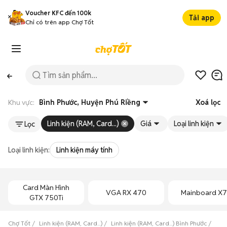
Voucher KFC đến 100k
Tải app
Chỉ có trên app Chợ Tốt
Khu vực:
Bình Phước, Huyện Phú Riềng
Xoá lọc
Linh kiện (RAM, Card...)
Giá
Loại linh kiện
Lọc
Loại linh kiện:
Linh kiện máy tính
Card Màn Hình
VGA RX 470
Mainboard X
GTX 750Ti
Chợ Tốt
Linh kiện (RAM, Card...)
Linh kiện (RAM, Card...) Bình Phước
Linh