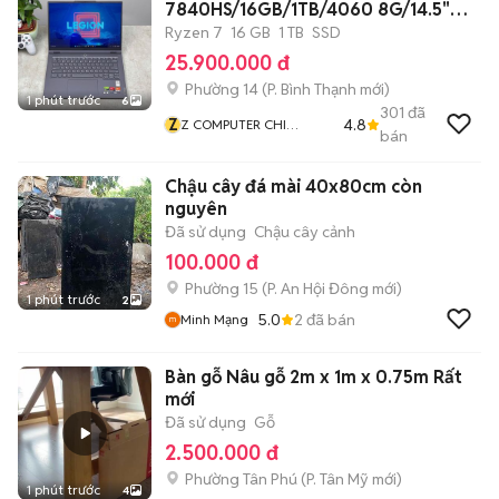
7840HS/16GB/1TB/4060 8G/14.5"
2K8
Ryzen 7
16 GB
1 TB
SSD
25.900.000 đ
Phường 14
(
P. Bình Thạnh
mới)
1 phút trước
6
301
đã
Z
4.8
Z COMPUTER CHI
bán
NHÁNH BÌNH THẠNH
Chậu cây đá mài 40x80cm còn
nguyên
Đã sử dụng
Chậu cây cảnh
100.000 đ
Phường 15
(
P. An Hội Đông
mới)
1 phút trước
2
5.0
2
đã bán
Minh Mạng
Bàn gỗ Nâu gỗ 2m x 1m x 0.75m Rất
mới
Đã sử dụng
Gỗ
2.500.000 đ
Phường Tân Phú
(
P. Tân Mỹ
mới)
1 phút trước
4