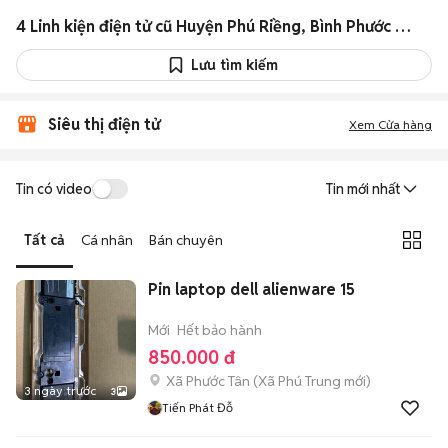
4 Linh kiện điện tử cũ Huyện Phú Riềng, Bình Phước giá rẻ
Lưu tìm kiếm
Siêu thị điện tử
Xem Cửa hàng
Tin có video
Tin mới nhất
Tất cả
Cá nhân
Bán chuyên
Pin laptop dell alienware 15
Mới
Hết bảo hành
850.000 đ
Xã Phước Tân
(
Xã Phú Trung
mới)
3 ngày trước
3
Tiến Phát Đỗ