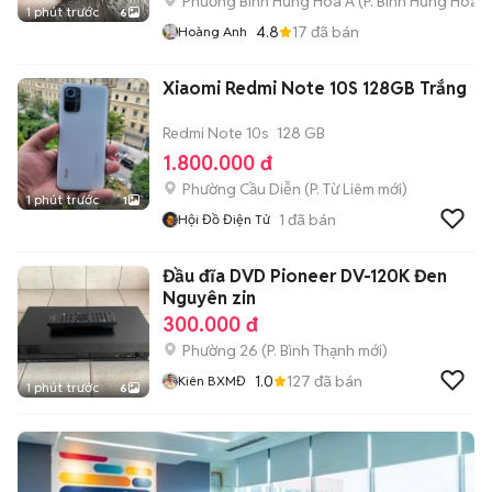
Phường Bình Hưng Hoà A
(
P. Bình Hưng Hòa
m
1 phút trước
6
4.8
17
đã bán
Hoàng Anh
Xiaomi Redmi Note 10S 128GB Trắng
Redmi Note 10s
128 GB
1.800.000 đ
Phường Cầu Diễn
(
P. Từ Liêm
mới)
1 phút trước
1
1
đã bán
Hội Đồ Điện Tử
Đầu đĩa DVD Pioneer DV-120K Đen
Nguyên zin
300.000 đ
Phường 26
(
P. Bình Thạnh
mới)
1.0
127
đã bán
Kiên BXMĐ
1 phút trước
6