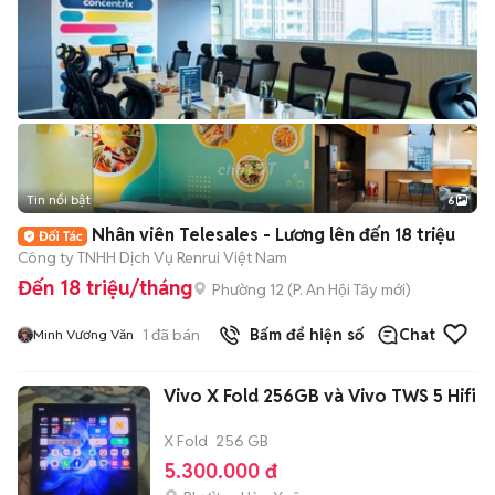
Tin nổi bật
6
+
2
Nhân viên Telesales - Lương lên đến 18 triệu
Công ty TNHH Dịch Vụ Renrui Việt Nam
Đến 18 triệu/tháng
Phường 12
(
P. An Hội Tây
mới)
1
đã bán
Bấm để hiện số
Chat
Minh Vương Văn
Vivo X Fold 256GB và Vivo TWS 5 Hifi
X Fold
256 GB
5.300.000 đ