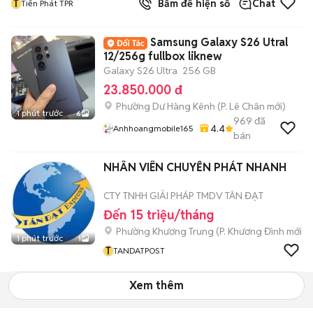
T
Bấm để hiện số
Chat
Tiến Phát TPR
Samsung Galaxy S26 Utral
12/256g fullbox liknew
Galaxy S26 Ultra
256 GB
23.850.000 đ
Phường Dư Hàng Kênh
(
P. Lê Chân
mới)
1 phút trước
6
969
đã
4.4
Anhhoangmobile165
bán
NHÂN VIÊN CHUYỂN PHÁT NHANH
CTY TNHH GIẢI PHÁP TMDV TÂN ĐẠT
Đến 15 triệu/tháng
Phường Khương Trung
(
P. Khương Đình
mới)
1 phút trước
1
T
TANDATPOST
Xem thêm