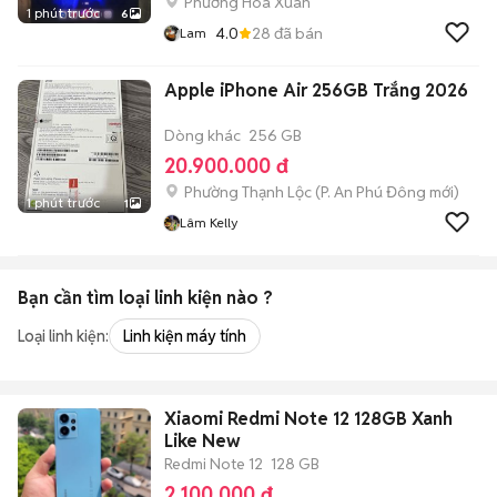
Phường Hòa Xuân
1 phút trước
6
4.0
28
đã bán
Lam
Apple iPhone Air 256GB Trắng 2026
Dòng khác
256 GB
20.900.000 đ
Phường Thạnh Lộc
(
P. An Phú Đông
mới)
1 phút trước
1
Lâm Kelly
Bạn cần tìm
loại linh kiện
nào ?
Loại linh kiện:
Linh kiện máy tính
Xiaomi Redmi Note 12 128GB Xanh
Like New
Redmi Note 12
128 GB
2.100.000 đ