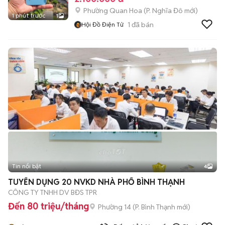
Phường Quan Hoa
(
P. Nghĩa Đô
mới)
1 phút trước
1
1
đã bán
Hội Đồ Điện Tử
Tin nổi bật
4
TUYỂN DỤNG 20 NVKD NHÀ PHỐ BÌNH THẠNH
CÔNG TY TNHH DV BĐS TPR
Đến 80 triệu/tháng
Phường 14
(
P. Bình Thạnh
mới)