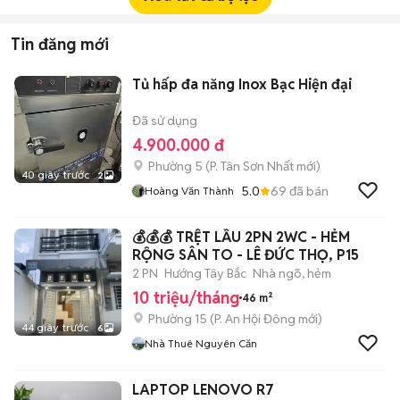
Tin đăng mới
Tủ hấp đa năng Inox Bạc Hiện đại
Đã sử dụng
4.900.000 đ
Phường 5
(
P. Tân Sơn Nhất
mới)
40 giây trước
2
5.0
69
đã bán
Hoàng Văn Thành
💰💰💰 TRỆT LẦU 2PN 2WC - HẺM
RỘNG SÂN TO - LÊ ĐỨC THỌ, P15
2 PN
Hướng Tây Bắc
Nhà ngõ, hẻm
10 triệu/tháng
46 m²
Phường 15
(
P. An Hội Đông
mới)
44 giây trước
6
Nhà Thuê Nguyên Căn
LAPTOP LENOVO R7