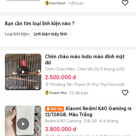
S
1
đã bán
Soo Hyun
Bạn cần tìm
loại linh kiện
nào ?
Loại linh kiện:
Linh kiện máy tính
Chim chào mào Indo mào đinh mặt
dữ
Chim Chào Mào
Chim lớn (từ 3 tháng tuổi)
2.500.000 đ
Phường Tân Thành
(
P. Phú Thọ Hòa
mới)
1 phút trước
1
T
22
đã bán
Thanh Phú
Xiaomi Redmi K40 Gaming ram
12/128GB. Màu Trắng
Redmi K40 Gaming
128 GB
4-6 tháng
3.800.000 đ