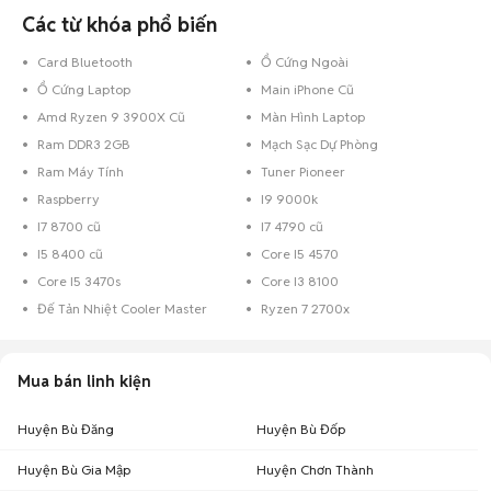
Các từ khóa phổ biến
Card Bluetooth
Ổ Cứng Ngoài
Ổ Cứng Laptop
Main iPhone Cũ
Amd Ryzen 9 3900X Cũ
Màn Hình Laptop
Ram DDR3 2GB
Mạch Sạc Dự Phòng
Ram Máy Tính
Tuner Pioneer
Raspberry
I9 9000k
I7 8700 cũ
I7 4790 cũ
I5 8400 cũ
Core I5 4570
Core I5 3470s
Core I3 8100
Đế Tản Nhiệt Cooler Master
Ryzen 7 2700x
Mua bán linh kiện
Huyện Bù Đăng
Huyện Bù Đốp
Huyện Bù Gia Mập
Huyện Chơn Thành