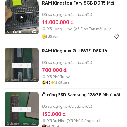
RAM Kingston Fury 8GB DDR5 Mới
Đã sử dụng (chưa sửa chữa)
14.000.000 đ
Xã Long Hưng
(
Xã Bình Tân
mới)
9
5 ngày trước
1
m
1
đã bán
RAM Kingmax GLLF62F-D8KI16
Đã sử dụng (chưa sửa chữa)
Tin hết hạn
700.000 đ
Xã Phú Trung
2 tháng trước
3
C
4.8
12
đã bán
Ổ cứng SSD Samsung 128GB Như mới
Đã sử dụng (chưa sửa chữa)
Tin hết hạn
150.000 đ
Xã Bù Nho
(
Xã Phú Riềng
mới)
2 tháng trước
3
34
đã bán