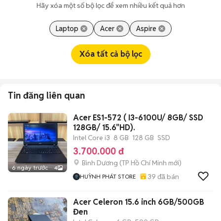
Hãy xóa một số bộ lọc để xem nhiều kết quả hơn
Laptop
Acer
Aspire
Xóa tất cả bộ lọc
Tin đăng liên quan
Acer ES1-572 ( I3-6100U/ 8GB/ SSD
128GB/ 15.6"HD).
Intel Core i3
8 GB
128 GB
SSD
3.700.000 đ
Bình Dương
(
TP Hồ Chí Minh
mới)
6 ngày trước
4
39
đã bán
HUỲNH PHÁT STORE
Acer Celeron 15.6 inch 6GB/500GB
Đen