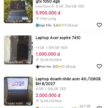
gtx 1050 4gb
Intel Core i5
8 GB
256 GB
SSD
5.900.000 đ
Vĩnh Long
5 ngày trước
6
5.0
179
đã bán
Ngà Trần
Laptop Acer aspire 7410
<1 GB
< 128 GB
HDD
1.000.000 đ
Tp Hồ Chí Minh
7 ngày trước
6
3.0
45
đã bán
Phan Gia
Laptop doanh nhân acer 4G /128GB
BH 8/2027
4 GB
< 128 GB
SSD
2.000.000 đ
Tp Hồ Chí Minh
7 ngày trước
6
467
đã