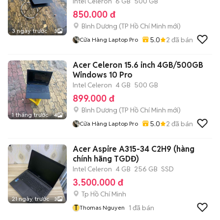
Intel Celeron
6 GB
500 GB
850.000 đ
Bình Dương
(
TP Hồ Chí Minh
mới)
3 ngày trước
3
5.0
2
đã bán
Cửa Hàng Laptop Pro
Acer Celeron 15.6 inch 4GB/500GB
Windows 10 Pro
Intel Celeron
4 GB
500 GB
899.000 đ
Bình Dương
(
TP Hồ Chí Minh
mới)
1 tháng trước
4
5.0
2
đã bán
Cửa Hàng Laptop Pro
Acer Aspire A315-34 C2H9 (hàng
chính hãng TGDĐ)
Intel Celeron
4 GB
256 GB
SSD
3.500.000 đ
Tp Hồ Chí Minh
21 ngày trước
3
T
1
đã bán
Thomas Nguyen