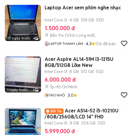
Laptop Acer xem phim nghe nhạc
Intel Core i3
4 GB
128 GB
SSD
1.500.000 đ
Bến Tre
(
Vĩnh Long
mới)
10 ngày trước
4
4.3
126
đã bán
LAPTOP THANH LÂM
Acer Aspire AL14-51M i3-1215U
8GB/512GB Like New
Intel Core i3
8 GB
512 GB
SSD
6.000.000 đ
Tp Hồ Chí Minh
1 ngày trước
5
3.0
TÁO NHỎ
Acer A514-52 i5-10210U
/8GB/256GB/LCD 14" FHD
Intel Core i5
8 GB
256 GB
SSD
5.999.000 đ