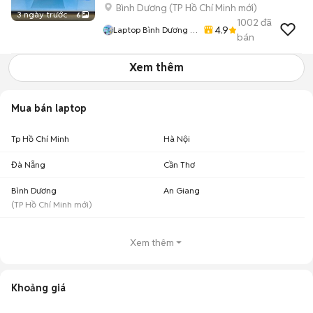
Bình Dương
(
TP Hồ Chí Minh
mới)
3 ngày trước
6
1002
đã
4.9
Laptop Bình Dương (
bán
Huỳnh Gia )
Xem thêm
Mua bán laptop
Tp Hồ Chí Minh
Hà Nội
Đà Nẵng
Cần Thơ
Bình Dương
An Giang
(
TP Hồ Chí Minh
mới)
Xem thêm
Khoảng giá