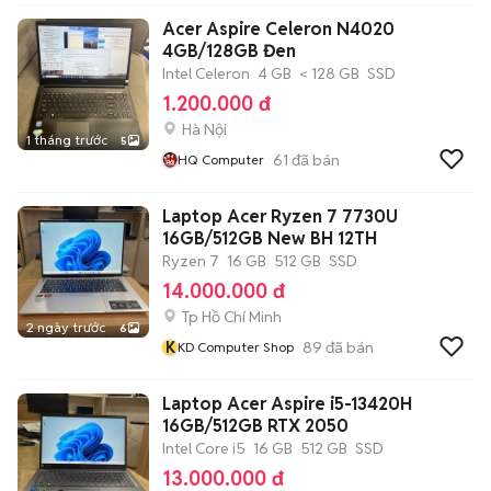
Acer Aspire Celeron N4020
4GB/128GB Đen
Intel Celeron
4 GB
< 128 GB
SSD
1.200.000 đ
Hà Nội
1 tháng trước
5
61
đã bán
HQ Computer
Laptop Acer Ryzen 7 7730U
16GB/512GB New BH 12TH
Ryzen 7
16 GB
512 GB
SSD
14.000.000 đ
Tp Hồ Chí Minh
2 ngày trước
6
K
89
đã bán
KD Computer Shop
Laptop Acer Aspire i5-13420H
16GB/512GB RTX 2050
Intel Core i5
16 GB
512 GB
SSD
13.000.000 đ