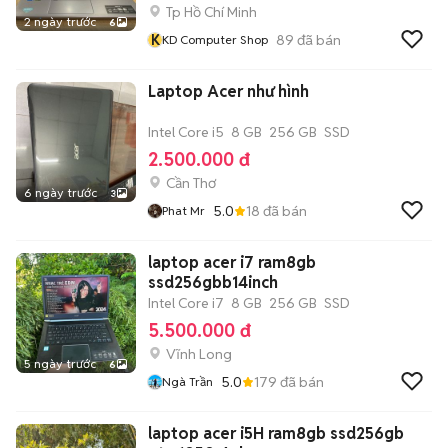
Tp Hồ Chí Minh
2 ngày trước
6
K
89
đã bán
KD Computer Shop
Laptop Acer như hình
Intel Core i5
8 GB
256 GB
SSD
2.500.000 đ
Cần Thơ
6 ngày trước
3
5.0
18
đã bán
Phat Mr
laptop acer i7 ram8gb
ssd256gbb14inch
Intel Core i7
8 GB
256 GB
SSD
5.500.000 đ
Vĩnh Long
5 ngày trước
6
5.0
179
đã bán
Ngà Trần
laptop acer i5H ram8gb ssd256gb