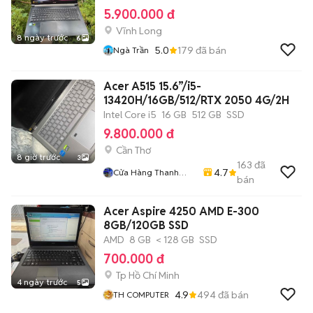
5.900.000 đ
Vĩnh Long
8 ngày trước
6
5.0
179
đã bán
Ngà Trần
Acer A515 15.6”/i5-
13420H/16GB/512/RTX 2050 4G/2H
Intel Core i5
16 GB
512 GB
SSD
9.800.000 đ
Cần Thơ
8 giờ trước
3
163
đã
4.7
Cửa Hàng Thanh
bán
Phương
Acer Aspire 4250 AMD E-300
8GB/120GB SSD
AMD
8 GB
< 128 GB
SSD
700.000 đ
Tp Hồ Chí Minh
4 ngày trước
5
4.9
494
đã bán
TH COMPUTER