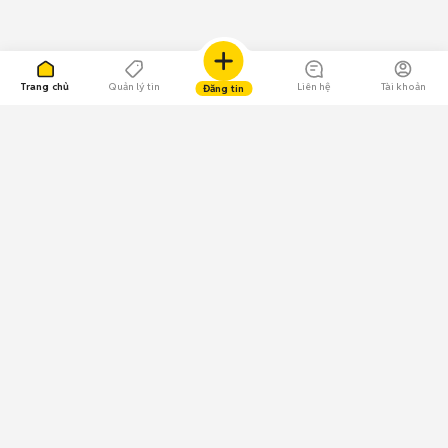
Trang chủ
Quản lý tin
Liên hệ
Tài khoản
Đăng tin
109.000 Bình chọn
Tải ứng dụng Chợ Tốt
Về Chợ Tốt
Quy chế sàn
Chính sách bảo mật
Giải quyết tranh chấp
CÔNG TY TNHH CHỢ TỐT - Người đại diện theo pháp luật:
Nguyễn Trọng Tấn; GPDKKD: 0312120782 do Sở KH & ĐT TP.HCM cấp ngày
11/01/2013;
GPMXH: 185/GP-BTTTT do Bộ Thông tin và Truyền thông