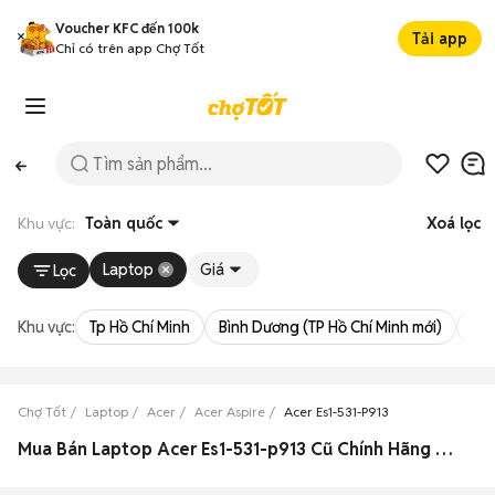
Voucher KFC đến 100k
Tải app
Chỉ có trên app Chợ Tốt
Khu vực:
Toàn quốc
Xoá lọc
Laptop
Giá
Lọc
Khu vực:
Tp Hồ Chí Minh
Bình Dương (TP Hồ Chí Minh mới)
Bà 
Chợ Tốt
Laptop
Acer
Acer Aspire
Acer Es1-531-P913
Mua Bán Laptop Acer Es1-531-p913 Cũ Chính Hãng Giá Rẻ