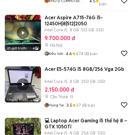
4.5
KHO SỈ COMPUTER
bán
HCM
Acer Aspire A715-76G i5-
12450H|8|512|2050
Intel Core i5
8 GB
512 GB
SSD
9.700.000 đ
Hà Nội
21 giờ trước
6
4.6
474
đã bán
Kiều Sơn
Acer E5-574G i5 8GB/256 Vga 2Gb
Intel Core i5
8 GB
250 GB
SSD
2.150.000 đ
Cần Thơ
11
1 ngày trước
6
3.5
37
đã bán
Hung Tai
💻 Laptop Acer Gaming i5 thế hệ 8 –
GTX 1050Ti
Intel Core i5
8 GB
256 GB
SSD