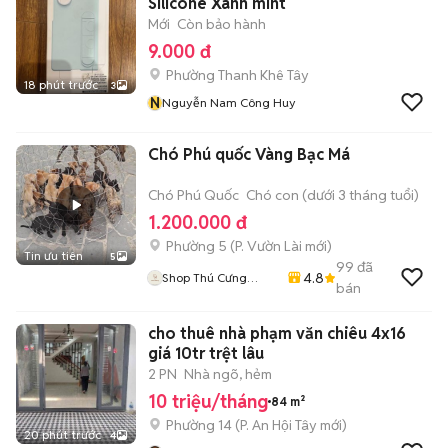
Silicone Xanh mint
Mới
Còn bảo hành
9.000 đ
Phường Thanh Khê Tây
18 phút trước
3
N
Nguyễn Nam Công Huy
Chó Phú quốc Vàng Bạc Má
Chó Phú Quốc
Chó con (dưới 3 tháng tuổi)
1.200.000 đ
Phường 5
(
P. Vườn Lài
mới)
Tin ưu tiên
5
99
đã
4.8
Shop Thú Cưng
bán
PenTa
cho thuê nhà phạm văn chiêu 4x16
giá 10tr trệt lâu
2 PN
Nhà ngõ, hẻm
10 triệu/tháng
84 m²
Phường 14
(
P. An Hội Tây
mới)
20 phút trước
4