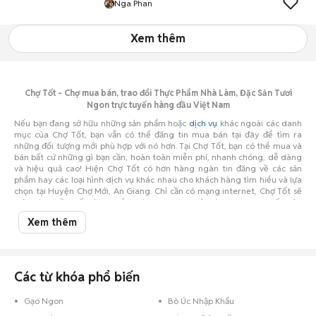
Nga Phan
Xem thêm
Chợ Tốt - Chợ mua bán, trao đổi Thực Phẩm Nhà Làm, Đặc Sản Tươi
Ngon trực tuyến hàng đầu Việt Nam
Nếu bạn đang sở hữu những sản phẩm hoặc
dịch vụ
khác ngoài các danh
mục của Chợ Tốt, bạn vẫn có thể đăng tin mua bán tại đây để tìm ra
những đối tượng mới phù hợp với nó hơn. Tại Chợ Tốt, bạn có thể mua và
bán bất cứ những gì bạn cần, hoàn toàn miễn phí, nhanh chóng, dễ dàng
và hiệu quả cao! Hiện Chợ Tốt có hơn hàng ngàn tin đăng về các sản
phẩm hay các loại hình dịch vụ khác nhau cho khách hàng tìm hiểu và lựa
chọn tại Huyện Chợ Mới, An Giang. Chỉ cần có mạng internet, Chợ Tốt sẽ
trở thành cầu nối vững chắc giúp bạn thực hiện được mong muốn của
mình.
Xem thêm
Hiện nay, vấn đề vệ sinh an toàn
thực phẩm
đang được báo động, người
mua khó lòng chọn được đồ ăn sạch thì những thực phẩm an toàn có chất
lượng như
bánh kẹo
,
đặc sản
đặc biệt là nhà làm đang trở thành xu
hướng của nhiều gia đình hiện nay. Theo xu hướng đó, tại Chợ Tốt các
mặt hàng này cũng sôi động không kém.
Các từ khóa phổ biến
Gạo Ngon
Bò Úc Nhập Khẩu