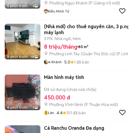
Phường Ngọc Khánh
(
P. Giảng Võ
mới)
5 phút trước
4
Kiều Minh Tứ
(Nhà mới) cho thuê nguyên căn, 3 p.ngủ
máy lạnh
3 PN
Nhà ngõ, hẻm
8 triệu/tháng
80 m²
Phường Linh Tây (Quận Thủ Đức cũ)
(
P. Linh 
8 phút trước
10
5.0
1
đã bán
A Khánh
Màn hình máy tính
Đã sử dụng (chưa sửa chữa)
450.000 đ
Phường Vĩnh Ninh
(
P. Thuận Hóa
mới)
8 phút trước
3
l
4.4
101
đã bán
Lân
Cá Ranchu Oranda Đa dạng