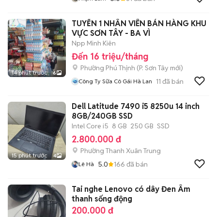
TUYỂN 1 NHÂN VIÊN BÁN HÀNG KHU
VỰC SƠN TÂY - BA VÌ
Npp Minh Kiên
Đến 16 triệu/tháng
Phường Phú Thịnh
(
P. Sơn Tây
mới)
14 phút trước
6
11
đã bán
Công Ty Sữa Cô Gái Hà Lan
Dell Latitude 7490 i5 8250u 14 inch
8GB/240GB SSD
Intel Core i5
8 GB
250 GB
SSD
2.800.000 đ
Phường Thanh Xuân Trung
15 phút trước
4
5.0
166
đã bán
Lê Hà
Tai nghe Lenovo có dây Đen Âm
thanh sống động
200.000 đ