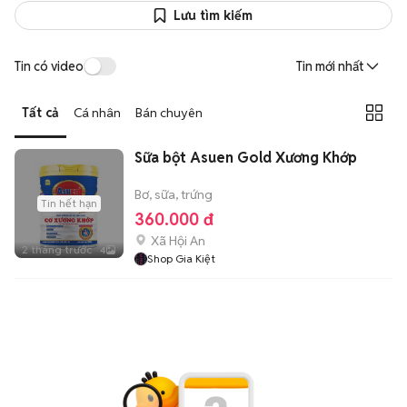
Lưu tìm kiếm
Tin có video
Tin mới nhất
Tất cả
Cá nhân
Bán chuyên
Sữa bột Asuen Gold Xương Khớp
Bơ, sữa, trứng
Tin hết hạn
360.000 đ
Xã Hội An
2 tháng trước
4
Shop Gia Kiệt