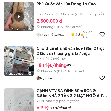
Phú Quốc Vện Lửa Dòng To Cao
Chó Phú Quốc
Chó con (dưới 3 tháng tuổi)
2.500.000 đ
Phường 5
(
P. Vườn Lài
mới)
Tin ưu tiên
3
99
đã
4.8
Shop Thú Cưng
bán
PenTa
Cho thuê nhà hồ văn huê t85m2 trệt
2 lầu sân thượng giá 1x /triệu
4 PN
Nhà ngõ, hẻm
18 triệu/tháng
85 m²
Phường 9
(
P. Đức Nhuận
mới)
4 phút trước
3
Nga Phan
CẠNH VTV BA ĐÌNH 50m RỘNG
3.81m NHÀ 2 TẦNG 2 MẶT NGÕ 6 Ty
9
2 PN
Nhà mặt phố, mặt tiền
6,9 tỷ
138 tr/m²
50 m²