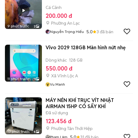
Cá Cảnh
200.000 đ
Phường An Lạc
9 phút trước
2
5.0
3
đã bán
Nguyễn Trọng Hiếu
Vivo 2029 128GB Màn hình nứt nhẹ
Dòng khác
128 GB
550.000 đ
Xã Vĩnh Lộc A
11 phút trước
1
v
Vu Manh
MÁY NÉN KHÍ TRỤC VÍT NHẬT
AIRMAN 15HP CÓ SẤY KHÍ
Đã sử dụng
123.456 đ
Phường Tân Thới Hiệp
13 phút trước
6
5.0
31
đã bán
Phạm Lâm