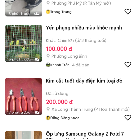
Phường Phú Mỹ
(
P. Tân Mỹ
mới)
T
Trang Trang
15 phút trước
5
Yến phụng nhiều màu khỏe mạnh
Khác
Chim lớn (từ 3 tháng tuổi)
100.000 đ
Phường Long Bình
16 phút trước
1
4
đã bán
Khanh Trần
Kìm cắt tuốt dây điện kim loại đỏ
Đã sử dụng
200.000 đ
Xã Long Thành Trung
(
P. Hòa Thành
mới)
17 phút trước
1
Đ
Đặng Đăng Khoa
Ốp lưng Samsung Galaxy Z Fold 7