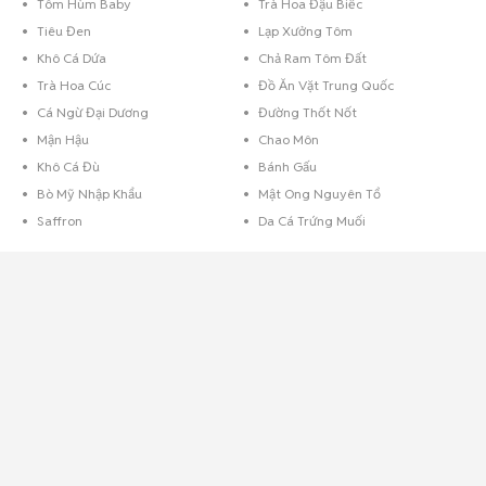
Tôm Hùm Baby
Trà Hoa Đậu Biếc
Tiêu Đen
Lạp Xưởng Tôm
Khô Cá Dứa
Chả Ram Tôm Đất
Trà Hoa Cúc
Đồ Ăn Vặt Trung Quốc
Cá Ngừ Đại Dương
Đường Thốt Nốt
Mận Hậu
Chao Môn
Khô Cá Đù
Bánh Gấu
Bò Mỹ Nhập Khẩu
Mật Ong Nguyên Tổ
Saffron
Da Cá Trứng Muối
Mua bán thực phẩm nhà làm
Chưa bao giờ
thực phẩm nhà làm
lại phong phú và đa dạng như hiện nay,
tại Chợ Tốt bạn có thể tìm thấy những món ăn nhà làm từ các tin rao bán.
Các mặt hàng thực phẩm tại Chợ Tốt vô cùng đa dạng từ những món đồ
tươi sống tới đồ khô như:
Cơm cháy lắc khô gà
,
hạt điều rang muối
,
bánh
dừa nướng
,
bánh yến mạch
,
bánh sữa chua
hay
bột sắn dây nguyên
chất
,...
Thực phẩm
tươi thì có rau sạch nhà trồng, các loại thịt gà, vịt, lợn, các
mặt hàng này được mua bán rất sôi động, đa dạng không kém thì các
chợ hay siêu thị truyền thống. Nhất là mùa lễ Tết đang tới gần thì những
nhu cầu càng tăng thêm.