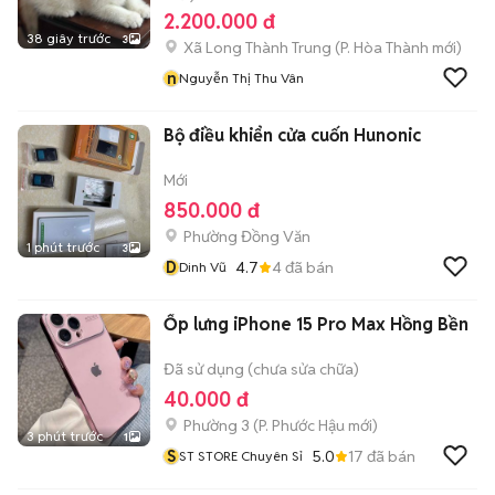
2.200.000 đ
38 giây trước
3
Xã Long Thành Trung
(
P. Hòa Thành
mới)
n
Nguyễn Thị Thu Vân
Bộ điều khiển cửa cuốn Hunonic
Mới
850.000 đ
Phường Đồng Văn
1 phút trước
3
D
4.7
4
đã bán
Dinh Vũ
Ốp lưng iPhone 15 Pro Max Hồng Bền
Đã sử dụng (chưa sửa chữa)
40.000 đ
Phường 3
(
P. Phước Hậu
mới)
3 phút trước
1
S
5.0
17
đã bán
ST STORE Chuyên Sỉ