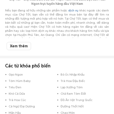
Ngon trực tuyến hàng đầu Việt Nam
Nếu bạn đang sở hữu những sản phẩm hoặc
dịch vụ
khác ngoài các danh
mục của Chợ Tốt, bạn vẫn có thể đăng tin mua bán tại đây để tìm ra
những đối tượng mới phù hợp với nó hơn. Tại Chợ Tốt, bạn có thể mua và
bán bất cứ những gì bạn cần, hoàn toàn miễn phí, nhanh chóng, dễ dàng
và hiệu quả cao! Hiện Chợ Tốt có hơn hàng ngàn tin đăng về các sản
phẩm hay các loại hình dịch vụ khác nhau cho khách hàng tìm hiểu và lựa
chọn tại Huyện Phú Tân, An Giang. Chỉ cần có mạng internet, Chợ Tốt sẽ
trở thành cầu nối vững chắc giúp bạn thực hiện được mong muốn của
mình.
Xem thêm
Hiện nay, vấn đề vệ sinh an toàn
thực phẩm
đang được báo động, người
mua khó lòng chọn được đồ ăn sạch thì những thực phẩm an toàn có chất
lượng như
bánh kẹo
,
đặc sản
đặc biệt là nhà làm đang trở thành xu
hướng của nhiều gia đình hiện nay. Theo xu hướng đó, tại Chợ Tốt các
mặt hàng này cũng sôi động không kém.
Các từ khóa phổ biến
Gạo Ngon
Bò Úc Nhập Khẩu
Tôm Hùm Baby
Trà Hoa Đậu Biếc
Tiêu Đen
Lạp Xưởng Tôm
Khô Cá Dứa
Chả Ram Tôm Đất
Trà Hoa Cúc
Đồ Ăn Vặt Trung Quốc
Cá Ngừ Đại Dương
Đường Thốt Nốt
Mận Hậu
Chao Môn