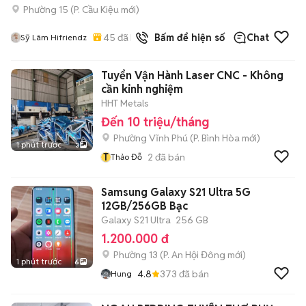
Phường 15
(
P. Cầu Kiệu
mới)
45
đã bán
Bấm để hiện số
Chat
Sỹ Lâm Hifriendz
Tuyển Vận Hành Laser CNC - Không
cần kinh nghiệm
HHT Metals
Đến 10 triệu/tháng
Phường Vĩnh Phú
(
P. Bình Hòa
mới)
1 phút trước
3
T
2
đã bán
Thảo Đỗ
Samsung Galaxy S21 Ultra 5G
12GB/256GB Bạc
Galaxy S21 Ultra
256 GB
1.200.000 đ
Phường 13
(
P. An Hội Đông
mới)
1 phút trước
6
4.8
373
đã bán
Hung