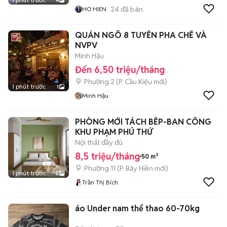
4
24
đã bán
HO HIEN
QUÁN NGÕ 8 TUYỂN PHA CHẾ VÀ
NVPV
Minh Hậu
Đến 6,50 triệu/tháng
Phường 2
(
P. Cầu Kiệu
mới)
1 phút trước
1
Minh Hậu
PHÒNG MỚI TÁCH BẾP-BAN CÔNG
KHU PHẠM PHÚ THỨ
Nội thất đầy đủ
8,5 triệu/tháng
50 m²
Phường 11
(
P. Bảy Hiền
mới)
1 phút trước
5
Trần Thị Bích
áo Under nam thể thao 60-70kg