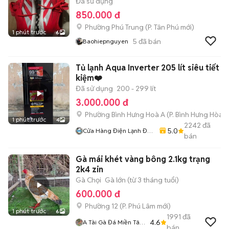
Đã sử dụng
850.000 đ
Phường Phú Trung
(
P. Tân Phú
mới)
1 phút trước
6
5
đã bán
Baohiepnguyen
Tủ lạnh Aqua Inverter 205 lít siêu tiết
kiệm❤️
Đã sử dụng
200 - 299 lít
3.000.000 đ
Phường Bình Hưng Hoà A
(
P. Bình Hưng Hòa
m
1 phút trước
4
2242
đã
5.0
Cửa Hàng Điện Lạnh Đức
bán
An
Gà mái khét vàng bông 2.1kg trạng
2k4 zin
Gà Chọi
Gà lớn (từ 3 tháng tuổi)
600.000 đ
Phường 12
(
P. Phú Lâm
mới)
1 phút trước
6
1991
đã
4.6
A Tài Gà Đá Miền Tây
bán