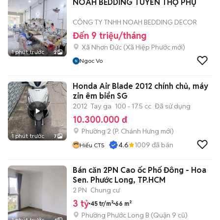
NOAH BEDDING TUYỂN THỢ PHỤ
CÔNG TY TNHH NOAH BEDDING DECOR
Đến 9 triệu/tháng
Xã Nhơn Đức
(
Xã Hiệp Phước
mới)
1 phút trước
2
Ngoc Vo
Honda Air Blade 2012 chính chủ, máy
zin êm biển SG
2012
Tay ga
100 - 175 cc
Đã sử dụng
10.300.000 đ
Phường 2
(
P. Chánh Hưng
mới)
1 phút trước
7
4.6
1009
đã bán
Hiếu CT5
Bán căn 2PN Cao ốc Phố Đông - Hoa
Sen. Phước Long, TP.HCM
2 PN
Chung cư
3 tỷ
45 tr/m²
66 m²
Phường Phước Long B (Quận 9 cũ)
1 phút trước