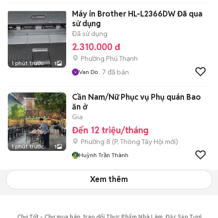
Máy in Brother HL-L2366DW Đã qua
sử dụng
Đã sử dụng
2.310.000 đ
Phường Phú Thạnh
1 phút trước
1
7
đã bán
Van Do
Cần Nam/Nữ Phục vụ Phụ quán Bao
ăn ở
Gia
Đến 12 triệu/tháng
Phường 8
(
P. Thông Tây Hội
mới)
1 phút trước
1
Huỳnh Trần Thành
Xem thêm
Chợ Tốt - Chợ mua bán, trao đổi Thực Phẩm Nhà Làm, Đặc Sản Tươi