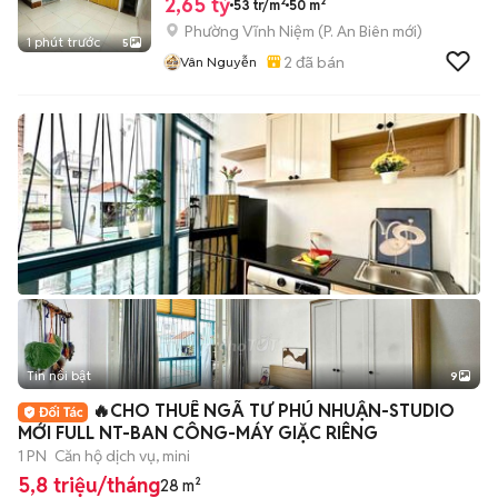
2,65 tỷ
53 tr/m²
50 m²
Phường Vĩnh Niệm
(
P. An Biên
mới)
1 phút trước
5
2
đã bán
Vân Nguyễn
Tin nổi bật
9
+
2
🔥CHO THUÊ NGÃ TƯ PHÚ NHUẬN-STUDIO
MỚI FULL NT-BAN CÔNG-MÁY GIẶC RIÊNG
1 PN
Căn hộ dịch vụ, mini
5,8 triệu/tháng
28 m²