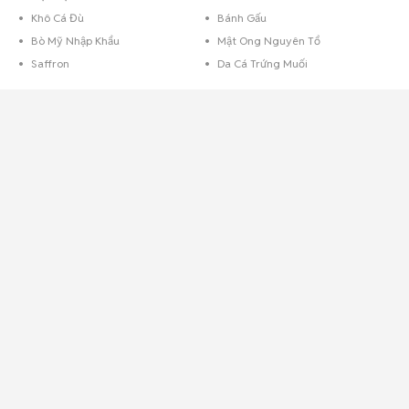
Khô Cá Đù
Bánh Gấu
Bò Mỹ Nhập Khẩu
Mật Ong Nguyên Tổ
Saffron
Da Cá Trứng Muối
Mua bán thực phẩm nhà làm
Chưa bao giờ
thực phẩm nhà làm
lại phong phú và đa dạng như hiện nay,
tại Chợ Tốt bạn có thể tìm thấy những món ăn nhà làm từ các tin rao bán.
Các mặt hàng thực phẩm tại Chợ Tốt vô cùng đa dạng từ những món đồ
tươi sống tới đồ khô như:
Cơm cháy lắc khô gà
,
hạt điều rang muối
,
bánh
dừa nướng
,
bánh yến mạch
,
bánh sữa chua
hay
bột sắn dây nguyên
chất
,...
Thực phẩm
tươi thì có rau sạch nhà trồng, các loại thịt gà, vịt, lợn, các
mặt hàng này được mua bán rất sôi động, đa dạng không kém thì các
chợ hay siêu thị truyền thống. Nhất là mùa lễ Tết đang tới gần thì những
nhu cầu càng tăng thêm.