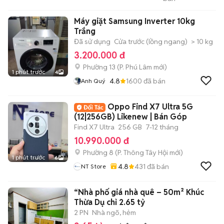
1
Máy giặt Samsung Inverter 10kg
Trắng
Đã sử dụng
Cửa trước (lồng ngang)
> 10 kg
3.200.000 đ
Phường 13
(
P. Phú Lâm
mới)
1 phút trước
4
4.8
1600
đã bán
Anh Quý
Oppo Find X7 Ultra 5G
(12|256GB) Likenew | Bán Góp
Find X7 Ultra
256 GB
7-12 tháng
10.990.000 đ
Phường 8
(
P. Thông Tây Hội
mới)
1 phút trước
6
4.8
431
đã bán
NT Store
“Nhà phố giá nhà quê – 50m² Khúc
Thừa Dụ chỉ 2.65 tỷ
2 PN
Nhà ngõ, hẻm