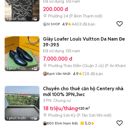
Đã sử dụng
Đồ nam
200.000 đ
Phường 24
(
P. Bình Thạnh
mới)
1 phút trước
3
4.9
4403
đã bán
SI SHOP
Giày Loafer Louis Vuitton Da Nam Đen
39-39.5
Đã sử dụng
Đồ nam
7.000.000 đ
Phường Thảo Điền (Quận 2 cũ)
(
P. An Khánh
m
1 phút trước
6
4.9
228
đã bán
Bạch Văn Nhất
Chuyên cho thuê căn hộ Centery nhà
mới 100% 3PN,3wc
3 PN
Chung cư
18 triệu/tháng
120 m²
Phường Sơn Kỳ
(
P. Tân Sơn Nhì
mới)
1 phút trước
12
5.0
BĐS Đình Nam Bđs