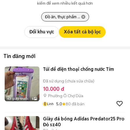
kiếm để xem nhiều kết quả hơn
Đồ ăn, thực phẩm ...
Đổi khu vực
Xóa tất cả bộ lọc
Tin đăng mới
Túi để điện thoại chống nước Tím
Đã sử dụng (chưa sửa chữa)
10.000 đ
Phường Ô Chợ Dừa
43 giây trước
5
l
5.0
80
đã bán
Linh
Giày đá bóng Adidas Predator25 Pro
Đỏ sz40