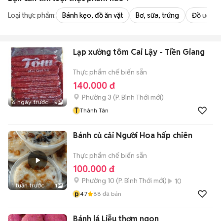
Loại thực phẩm:
Bánh kẹo, đồ ăn vặt
Bơ, sữa, trứng
Đồ uống -
Lạp xưởng tôm Cai Lậy - Tiền Giang
Thực phẩm chế biến sẵn
140.000 đ
Phường 3
(
P. Bình Thới
mới)
6 ngày trước
5
T
Thành Tân
Bánh củ cải Người Hoa hấp chiên
Thực phẩm chế biến sẵn
100.000 đ
Phường 10
(
P. Bình Thới
mới)
10
1 tuần trước
1
p
4.7
88
đã bán
Bánh lá Liễu thơm ngon