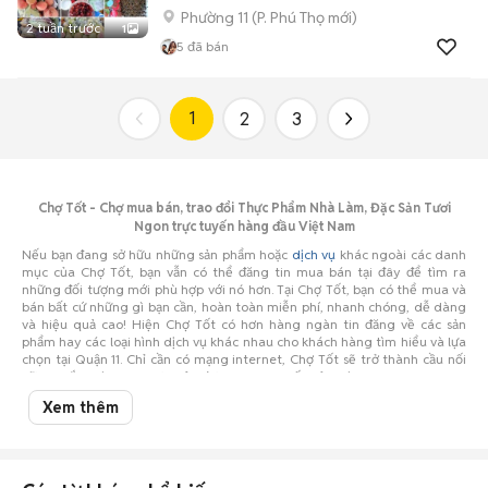
Phường 11
(
P. Phú Thọ
mới)
2 tuần trước
1
5
đã bán
1
2
3
Chợ Tốt - Chợ mua bán, trao đổi Thực Phẩm Nhà Làm, Đặc Sản Tươi
Ngon trực tuyến hàng đầu Việt Nam
Nếu bạn đang sở hữu những sản phẩm hoặc
dịch vụ
khác ngoài các danh
mục của Chợ Tốt, bạn vẫn có thể đăng tin mua bán tại đây để tìm ra
những đối tượng mới phù hợp với nó hơn. Tại Chợ Tốt, bạn có thể mua và
bán bất cứ những gì bạn cần, hoàn toàn miễn phí, nhanh chóng, dễ dàng
và hiệu quả cao! Hiện Chợ Tốt có hơn hàng ngàn tin đăng về các sản
phẩm hay các loại hình dịch vụ khác nhau cho khách hàng tìm hiểu và lựa
chọn tại Quận 11. Chỉ cần có mạng internet, Chợ Tốt sẽ trở thành cầu nối
vững chắc giúp bạn thực hiện được mong muốn của mình.
Hiện nay, vấn đề vệ sinh an toàn
thực phẩm
đang được báo động, người
Xem thêm
mua khó lòng chọn được đồ ăn sạch thì những thực phẩm an toàn có chất
lượng như
bánh kẹo
,
đặc sản
đặc biệt là nhà làm đang trở thành xu
hướng của nhiều gia đình hiện nay. Theo xu hướng đó, tại Chợ Tốt các
mặt hàng này cũng sôi động không kém.