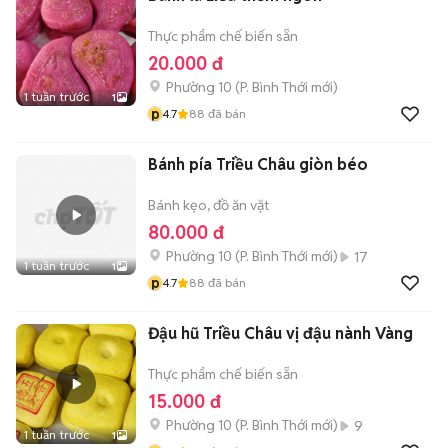
Thực phẩm chế biến sẵn
20.000 đ
Phường 10
(
P. Bình Thới
mới)
1 tuần trước
1
p
4.7
88
đã bán
Bánh pía Triều Châu giòn béo
Bánh kẹo, đồ ăn vặt
80.000 đ
Phường 10
(
P. Bình Thới
mới)
17
1 tuần trước
1
p
4.7
88
đã bán
Đậu hũ Triều Châu vị đậu nành Vàng
Thực phẩm chế biến sẵn
15.000 đ
Phường 10
(
P. Bình Thới
mới)
9
1 tuần trước
1