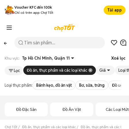
Voucher KFC đến 100k
Tải app
Chỉ có trên app Chợ Tốt
Khu vực:
Tp Hồ Chí Minh, Quận 11
Xoá lọc
Đồ ăn, thực phẩm và các loại khác
Giá
Loại 
Lọc
Loại thực phẩm:
Bánh kẹo, đồ ăn vặt
Bơ, sữa, trứng
Đồ uống -
Đồ Đặc Sản
Đồ Ăn Vặt
Các Loại Mứt
Chợ Tốt
Đồ ăn, thực phẩm và các loại khác
Đồ ăn, thực phẩm và các loại 