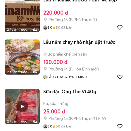
220.000 đ
Phường 15
(
P. Phú Thọ
mới)
3.0
50
đã bán
2 tuần trước
4
Lẩu nấm chay nhỏ nhận đặt trước
Thực phẩm chế biến sẵn
120.000 đ
Phường 14
(
P. Hòa Bình
mới)
2 tuần trước
1
LẨU CHAY QUỲNH MINH
Sữa đặc Ông Thọ Vỉ 40g
Bơ, sữa, trứng
25.000 đ
Phường 15
(
P. Phú Thọ
mới)
10
2 tuần trước
3
3.0
50
đã bán