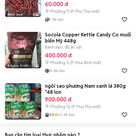
60.000 đ
Phường 11
(
P. Phú Thọ
mới)
hôm qua
6
5
đã bán
Socola Copper Kettle Candy Co muối
biển Mỹ 448g
Bánh kẹo, đồ ăn vặt
400.000 đ
Phường 5
(
P. Hòa Bình
mới)
4 ngày trước
3
15
đã bán
ngôi sao phương Nam xanh lá 380g
*48 lon
900.000 đ
Phường 15
(
P. Phú Thọ
mới)
3.0
50
đã bán
5 ngày trước
3
Bạn cần tìm
loại thực phẩm
nào ?