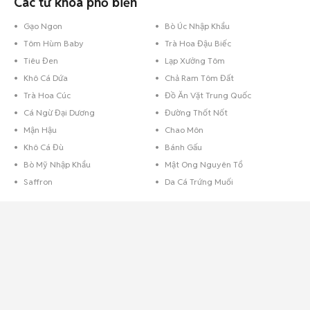
Các từ khóa phổ biến
Gạo Ngon
Bò Úc Nhập Khẩu
Tôm Hùm Baby
Trà Hoa Đậu Biếc
Tiêu Đen
Lạp Xưởng Tôm
Khô Cá Dứa
Chả Ram Tôm Đất
Trà Hoa Cúc
Đồ Ăn Vặt Trung Quốc
Cá Ngừ Đại Dương
Đường Thốt Nốt
Mận Hậu
Chao Môn
Khô Cá Đù
Bánh Gấu
Bò Mỹ Nhập Khẩu
Mật Ong Nguyên Tổ
Mua bán thực phẩm nhà làm
Saffron
Da Cá Trứng Muối
Chưa bao giờ
thực phẩm nhà làm
lại phong phú và đa dạng như hiện nay,
tại Chợ Tốt bạn có thể tìm thấy những món ăn nhà làm từ các tin rao bán.
Các mặt hàng thực phẩm tại Chợ Tốt vô cùng đa dạng từ những món đồ
tươi sống tới đồ khô như:
Cơm cháy lắc khô gà
,
hạt điều rang muối
,
bánh
dừa nướng
,
bánh yến mạch
,
bánh sữa chua
hay
bột sắn dây nguyên
chất
,...
Thực phẩm
tươi thì có rau sạch nhà trồng, các loại thịt gà, vịt, lợn, các
mặt hàng này được mua bán rất sôi động, đa dạng không kém thì các
chợ hay siêu thị truyền thống. Nhất là mùa lễ Tết đang tới gần thì những
nhu cầu càng tăng thêm.