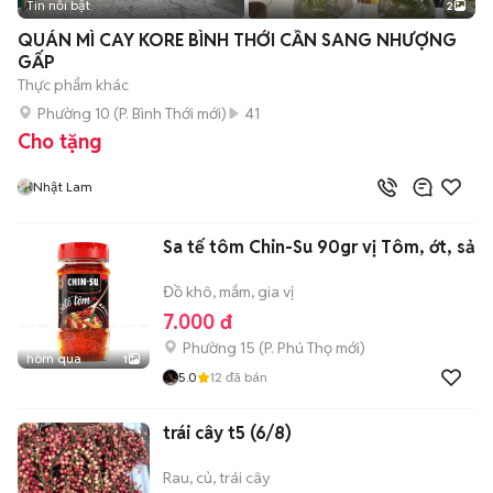
Tin nổi bật
2
QUÁN MÌ CAY KORE BÌNH THỚI CẦN SANG NHƯỢNG
GẤP
Thực phẩm khác
Phường 10
(
P. Bình Thới
mới)
41
Cho tặng
Nhật Lam
Sa tế tôm Chin-Su 90gr vị Tôm, ớt, sả
Đồ khô, mắm, gia vị
7.000 đ
Phường 15
(
P. Phú Thọ
mới)
hôm qua
1
5.0
12
đã bán
trái cây t5 (6/8)
Rau, củ, trái cây