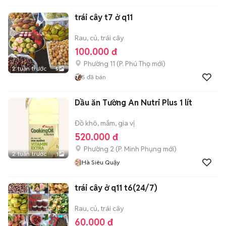
trái cây t7 ở q11
Rau, củ, trái cây
100.000 đ
Phường 11
(
P. Phú Thọ
mới)
2 tuần trước
5
5
đã bán
Dầu ăn Tường An Nutri Plus 1 lít
Đồ khô, mắm, gia vị
520.000 đ
Phường 2
(
P. Minh Phụng
mới)
2 tuần trước
1
Hà Siêu Quậy
trái cây ở q11 t6(24/7)
Rau, củ, trái cây
60.000 đ