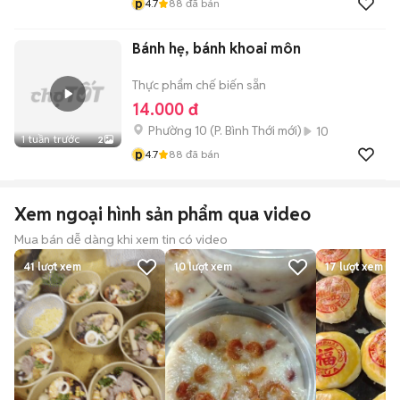
p
4.7
88
đã bán
Bánh hẹ, bánh khoai môn
Thực phẩm chế biến sẵn
14.000 đ
Phường 10
(
P. Bình Thới
mới)
10
1 tuần trước
2
p
4.7
88
đã bán
Xem ngoại hình sản phẩm qua video
Mua bán dễ dàng khi xem tin có video
41
lượt xem
10
lượt xem
17
lượt xem