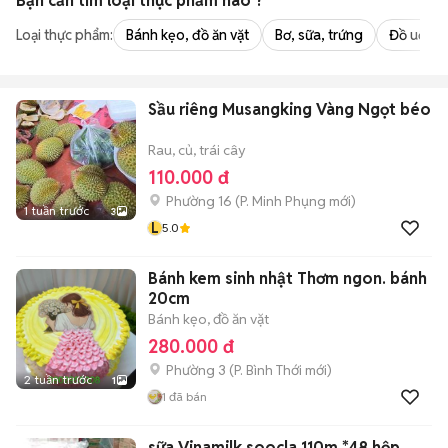
Bạn cần tìm
loại thực phẩm
nào ?
Loại thực phẩm:
Bánh kẹo, đồ ăn vặt
Bơ, sữa, trứng
Đồ uống -
Sầu riêng Musangking Vàng Ngọt béo
Rau, củ, trái cây
110.000 đ
Phường 16
(
P. Minh Phụng
mới)
1 tuần trước
3
L
5.0
Bánh kem sinh nhật Thơm ngon. bánh
20cm
Bánh kẹo, đồ ăn vặt
280.000 đ
Phường 3
(
P. Bình Thới
mới)
2 tuần trước
1
1
đã bán
sữa Vinamilk soocla 110m *48 hộp