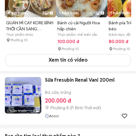
9 giờ trước
2
1
1 tuần trước
1
1
1 tuần trước
QUÁN MÌ CAY KORE BÌNH
Bánh củ cải Người Hoa
Bánh pía Triề
THỚI CẦN SANG
hấp chiên
béo
NHƯỢNG GẤP
Thực phẩm khác
Thực phẩm chế biến sẵn
Bánh kẹo, đồ ăn
Phường 10
100.000 đ
80.000 đ
Phường 10
Phường 10
Xem tin có video
Sữa Fresubin Renal Vani 200ml
Bơ, sữa, trứng
200.000 đ
Phường 8
(
P. Bình Thới
mới)
1 tuần trước
5
Acccc