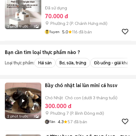
Đã sử dụng
70.000 đ
Phường 2
(
P. Chánh Hưng
mới)
2 phút trước
3
T
5.0
116
đã bán
Tuyen
Bạn cần tìm
loại thực phẩm
nào ?
Loại thực phẩm:
Hải sản
Bơ, sữa, trứng
Đồ uống - giải khát
Bầy chó nhật lai lùn mini cá hssv
Chó Nhật
Chó con (dưới 3 tháng tuổi)
300.000 đ
Phường 7
(
P. Bình Đông
mới)
2 phút trước
3
4.3
57
đã bán
Tân