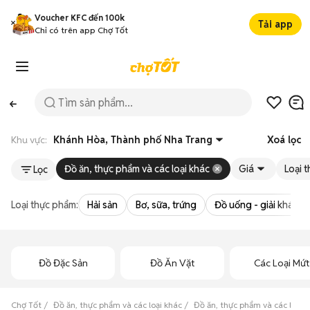
Voucher KFC đến 100k
Tải app
Chỉ có trên app Chợ Tốt
Khu vực:
Khánh Hòa, Thành phố Nha Trang
Xoá lọc
Đồ ăn, thực phẩm và các loại khác
Giá
Loại 
Lọc
Loại thực phẩm:
Hải sản
Bơ, sữa, trứng
Đồ uống - giải khát
Đồ Đặc Sản
Đồ Ăn Vặt
Các Loại Mứt
Chợ Tốt
Đồ ăn, thực phẩm và các loại khác
Đồ ăn, thực phẩm và các loại