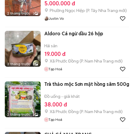
5.000.000 đ
Phường Ngọc Hiệp
(
P. Tây Nha Trang
mới)
2 tháng trước
3
Justin Vo
Aldoro Cá ngừ dầu 26 hộp
Hải sản
19.000 đ
Xã Phước Đồng
(
P. Nam Nha Trang
mới)
2 tháng trước
2
Tạp Hoá
Trà thảo mộc Sơn mật hồng sâm 500g
Đồ uống - giải khát
38.000 đ
Xã Phước Đồng
(
P. Nam Nha Trang
mới)
2 tháng trước
2
Tạp Hoá