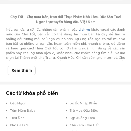
Chợ Tốt - Chợ mua bán, trao đổi Thực Phẩm Nhà Làm, Đặc Sản Tươi
Ngon trực tuyến hàng đầu Việt Nam
Nếu bạn đang sở hữu những sản phẩm hoặc
dịch vụ
khác ngoài các danh
mục của Chợ Tốt, bạn vẫn có thể đăng tin mua bán tại đây để tìm ra
những đối tượng mới phù hợp với nó hơn. Tại Chợ Tốt, bạn có thể mua và
bán bất cứ những gì bạn cần, hoàn toàn miễn phí, nhanh chóng, dễ dàng
và hiệu quả cao! Hiện Chợ Tốt có hơn hàng ngàn tin đăng về các sản
phẩm hay các loại hình dịch vụ khác nhau cho khách hàng tìm hiểu và lựa
chọn tại Thành phố Nha Trang, Khánh Hòa. Chỉ cần có mạng internet, Chợ
Tốt sẽ trở thành cầu nối vững chắc giúp bạn thực hiện được mong muốn
của mình.
Xem thêm
Hiện nay, vấn đề vệ sinh an toàn
thực phẩm
đang được báo động, người
mua khó lòng chọn được đồ ăn sạch thì những thực phẩm an toàn có chất
lượng như
bánh kẹo
,
đặc sản
đặc biệt là nhà làm đang trở thành xu
hướng của nhiều gia đình hiện nay. Theo xu hướng đó, tại Chợ Tốt các
mặt hàng này cũng sôi động không kém.
Các từ khóa phổ biến
Gạo Ngon
Bò Úc Nhập Khẩu
Tôm Hùm Baby
Trà Hoa Đậu Biếc
Tiêu Đen
Lạp Xưởng Tôm
Khô Cá Dứa
Chả Ram Tôm Đất