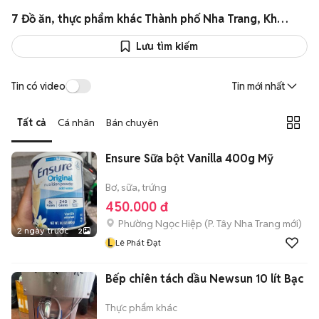
7 Đồ ăn, thực phẩm khác Thành phố Nha Trang, Khánh Hòa giá rẻ
Lưu tìm kiếm
Tin có video
Tin mới nhất
Tất cả
Cá nhân
Bán chuyên
Ensure Sữa bột Vanilla 400g Mỹ
Bơ, sữa, trứng
450.000 đ
Phường Ngọc Hiệp
(
P. Tây Nha Trang
mới)
2 ngày trước
2
L
Lê Phát Đạt
Bếp chiên tách dầu Newsun 10 lít Bạc
Thực phẩm khác