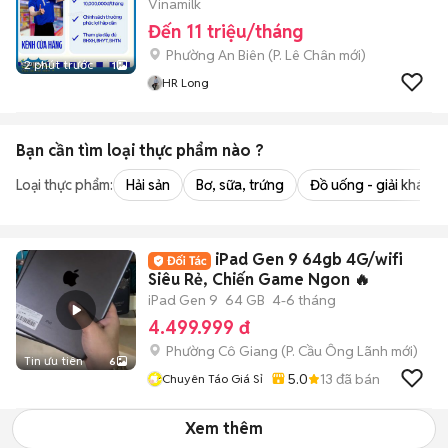
Vinamilk
Đến 11 triệu/tháng
Phường An Biên
(
P. Lê Chân
mới)
2 phút trước
1
HR Long
Bạn cần tìm
loại thực phẩm
nào ?
Loại thực phẩm:
Hải sản
Bơ, sữa, trứng
Đồ uống - giải khát
iPad Gen 9 64gb 4G/wifi
Siêu Rẻ, Chiến Game Ngon 🔥
iPad Gen 9
64 GB
4-6 tháng
4.499.999 đ
Phường Cô Giang
(
P. Cầu Ông Lãnh
mới)
Tin ưu tiên
6
5.0
13
đã bán
Chuyên Táo Giá Sỉ
Xem thêm