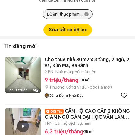
kiếm để xem nhiều kết quả hơn
Đồ ăn, thực phẩm ...
Xóa tất cả bộ lọc
Tin đăng mới
Cho thuê nhà 30m2 x 3 tầng, 2 ngủ, 2
vs, Kim Mã, Ba Đình
2 PN
Nhà mặt phố, mặt tiền
9 triệu/tháng
30 m²
Phường Cống Vị
(
P. Ngọc Hà
mới)
1 phút trước
5
Cộng Đồng Nhà Đất
CĂN HỘ CAO CẤP 2 KHÔNG
GIAN NGỦ GẦN ĐẠI HỌC VĂN LANG
- CÔNG NGHIỆP 🏡
1 PN
Căn hộ dịch vụ, mini
6,3 triệu/tháng
25 m²