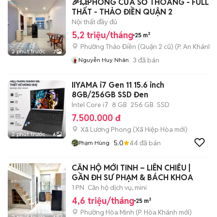
🎉💥PHÒNG CỬA SỔ THOÁNG - FULL N
THẤT - THẢO ĐIỀN QUẬN 2
Nội thất đầy đủ
5,2 triệu/tháng
25 m²
Phường Thảo Điền (Quận 2 cũ)
(
P. An Khánh
m
2 phút trước
7
3
đã bán
Nguyễn Huy Nhân
IIYAMA i7 Gen 11 15.6 inch
8GB/256GB SSD Đen
Intel Core i7
8 GB
256 GB
SSD
7.500.000 đ
Xã Lương Phong
(
Xã Hiệp Hòa
mới)
2 phút trước
6
5.0
44
đã bán
Phạm Hùng
CĂN HỘ MỚI TINH – LIÊN CHIỂU |
GẦN ĐH SƯ PHẠM & BÁCH KHOA
1 PN
Căn hộ dịch vụ, mini
4,6 triệu/tháng
25 m²
Phường Hòa Minh
(
P. Hòa Khánh
mới)
2 phút trước