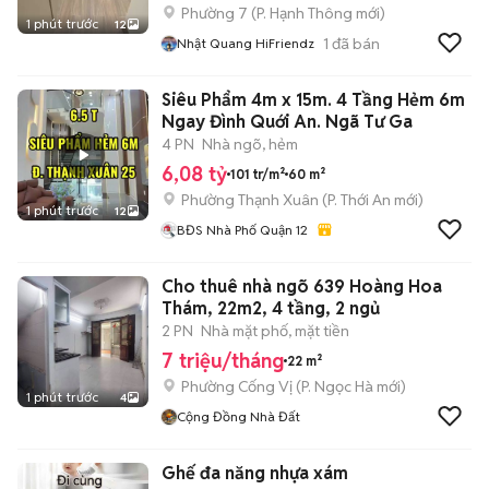
Phường 7
(
P. Hạnh Thông
mới)
1 phút trước
12
1
đã bán
Nhật Quang HiFriendz
Siêu Phẩm 4m x 15m. 4 Tầng Hẻm 6m
Ngay Đình Quới An. Ngã Tư Ga
4 PN
Nhà ngõ, hẻm
6,08 tỷ
101 tr/m²
60 m²
Phường Thạnh Xuân
(
P. Thới An
mới)
1 phút trước
12
BĐS Nhà Phố Quận 12
Cho thuê nhà ngõ 639 Hoàng Hoa
Thám, 22m2, 4 tầng, 2 ngủ
2 PN
Nhà mặt phố, mặt tiền
7 triệu/tháng
22 m²
Phường Cống Vị
(
P. Ngọc Hà
mới)
1 phút trước
4
Cộng Đồng Nhà Đất
Ghế đa năng nhựa xám