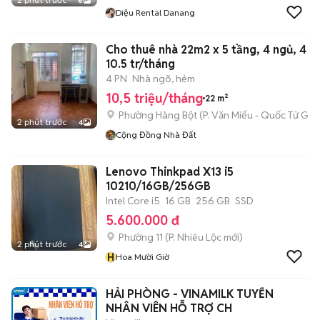
6
Diệu Rental Danang
Cho thuê nhà 22m2 x 5 tầng, 4 ngủ, 4 vs
10.5 tr/tháng
4 PN
Nhà ngõ, hẻm
10,5 triệu/tháng
22 m²
Phường Hàng Bột
(
P. Văn Miếu - Quốc Tử Giá
2 phút trước
4
Cộng Đồng Nhà Đất
Lenovo Thinkpad X13 i5
10210/16GB/256GB
Intel Core i5
16 GB
256 GB
SSD
5.600.000 đ
Phường 11
(
P. Nhiêu Lộc
mới)
2 phút trước
4
H
Hoa Mười Giờ
HẢI PHÒNG - VINAMILK TUYỂN
NHÂN VIÊN HỖ TRỢ CH