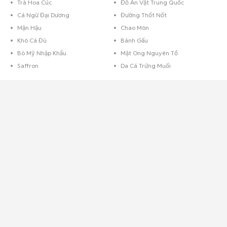
Trà Hoa Cúc
Đồ Ăn Vặt Trung Quốc
Cá Ngừ Đại Dương
Đường Thốt Nốt
Mận Hậu
Chao Môn
Khô Cá Đù
Bánh Gấu
Bò Mỹ Nhập Khẩu
Mật Ong Nguyên Tổ
Saffron
Da Cá Trứng Muối
Mua bán thực phẩm nhà làm
Chưa bao giờ
thực phẩm nhà làm
lại phong phú và đa dạng như hiện nay,
tại Chợ Tốt bạn có thể tìm thấy những món ăn nhà làm từ các tin rao bán.
Các mặt hàng thực phẩm tại Chợ Tốt vô cùng đa dạng từ những món đồ
tươi sống tới đồ khô như:
Cơm cháy lắc khô gà
,
hạt điều rang muối
,
bánh
dừa nướng
,
bánh yến mạch
,
bánh sữa chua
hay
bột sắn dây nguyên
chất
,...
Thực phẩm
tươi thì có rau sạch nhà trồng, các loại thịt gà, vịt, lợn, các
mặt hàng này được mua bán rất sôi động, đa dạng không kém thì các
chợ hay siêu thị truyền thống. Nhất là mùa lễ Tết đang tới gần thì những
nhu cầu càng tăng thêm.