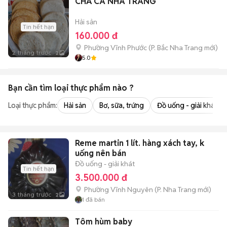
CHẢ CÁ NHA TRANG
Hải sản
Tin hết hạn
160.000 đ
Phường Vĩnh Phước
(
P. Bắc Nha Trang
mới)
2 tháng trước
2
5.0
Bạn cần tìm
loại thực phẩm
nào ?
Loại thực phẩm:
Hải sản
Bơ, sữa, trứng
Đồ uống - giải khát
Reme martin 1 lít. hàng xách tay, k
uống nên bán
Đồ uống - giải khát
Tin hết hạn
3.500.000 đ
Phường Vĩnh Nguyên
(
P. Nha Trang
mới)
3 tháng trước
2
1
đã bán
Tôm hùm baby